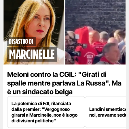
disastro di
marcinelle
Meloni contro la CGIL: "Girati di
spalle mentre parlava La Russa". Ma
è un sindacato belga
La polemica di FdI, rilanciata
dalla premier: "Vergognoso
Landini smentisce
girarsi a Marcinelle, non è luogo
noi, eravamo sedut
di divisioni politiche"