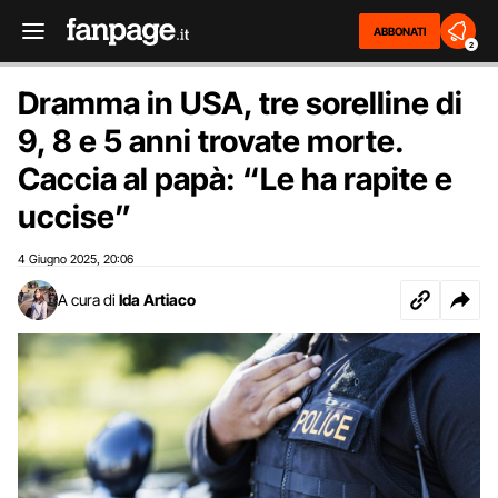
ABBONATI
2
Dramma in USA, tre sorelline di
9, 8 e 5 anni trovate morte.
Caccia al papà: “Le ha rapite e
uccise”
4 Giugno 2025
20:06
,
A cura di
Ida Artiaco