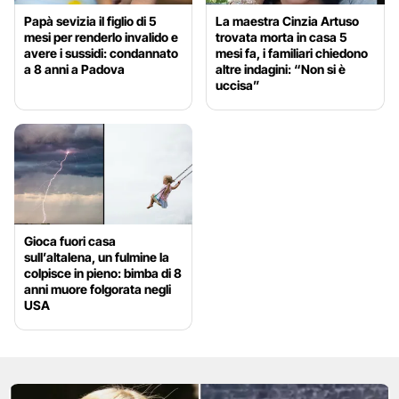
Papà sevizia il figlio di 5
La maestra Cinzia Artuso
mesi per renderlo invalido e
trovata morta in casa 5
avere i sussidi: condannato
mesi fa, i familiari chiedono
a 8 anni a Padova
altre indagini: “Non si è
uccisa”
Gioca fuori casa
sull’altalena, un fulmine la
colpisce in pieno: bimba di 8
anni muore folgorata negli
USA