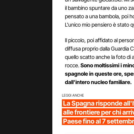
il bambino spuntare da uno zai
pensato a una bambola, poi ho 
L'unico mio pensiero è stato qu
Il piccolo, poi affidato al pers
diffusa proprio dalla Guardia Ci
quello scatto anche la foto di 
rocce.
Sono moltissimi i min
spagnole in queste ore, sp
dall'intero nucleo familiare.
LEGGI ANCHE
La Spagna risponde all'It
alle frontiere per chi arr
Paese fino al 7 settemb