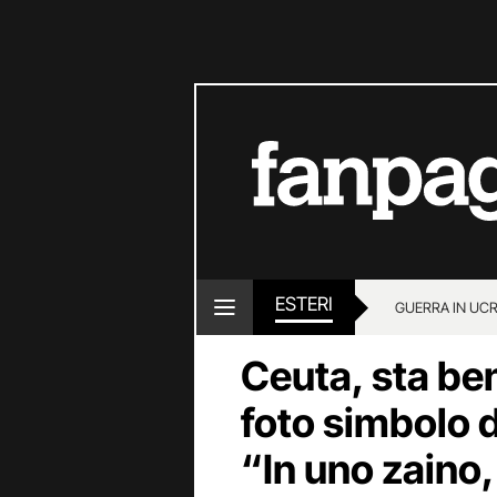
ESTERI
GUERRA IN UC
Ceuta, sta ben
foto simbolo d
“In uno zaino