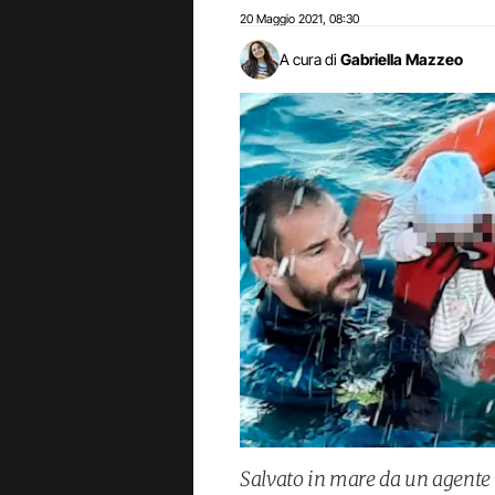
20 Maggio 2021
08:30
,
A cura di
Gabriella Mazzeo
Salvato in mare da un agente de