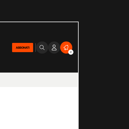
ABBONATI
2