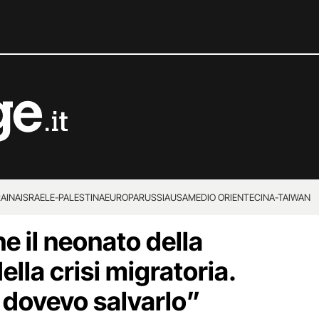
RAINA
ISRAELE-PALESTINA
EUROPA
RUSSIA
USA
MEDIO ORIENTE
CINA-TAIWAN
e il neonato della
ella crisi migratoria.
, dovevo salvarlo”