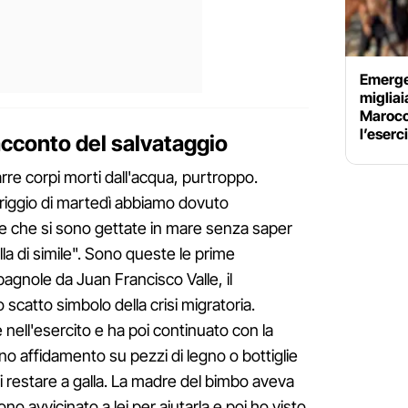
Emerge
migliai
Marocco
l’eserc
racconto del salvataggio
arre corpi morti dall'acqua, purtroppo.
meriggio di martedì abbiamo dovuto
ne che si sono gettate in mare senza saper
la di simile". Sono queste le prime
 spagnole da Juan Francisco Valle, il
 scatto simbolo della crisi migratoria.
 nell'esercito e ha poi continuato con la
ano affidamento su pezzi di legno o bottiglie
di restare a galla. La madre del bimbo aveva
no avvicinato a lei per aiutarla e poi ho visto