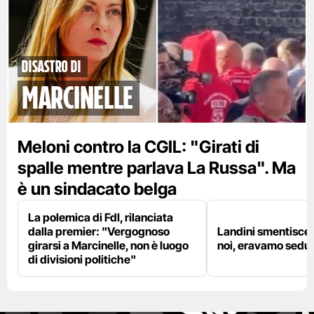
disastro di
marcinelle
Meloni contro la CGIL: "Girati di
spalle mentre parlava La Russa". Ma
è un sindacato belga
La polemica di FdI, rilanciata
dalla premier: "Vergognoso
Landini smentisce
girarsi a Marcinelle, non è luogo
noi, eravamo sedut
di divisioni politiche"