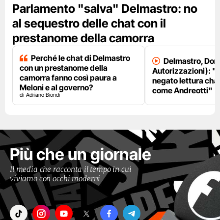
Parlamento "salva" Delmastro: no
al sequestro delle chat con il
prestanome della camorra
Perché le chat di Delmastro
Delmastro, Dori
con un prestanome della
Autorizzazioni): "
camorra fanno così paura a
negato lettura chat
Meloni e al governo?
come Andreotti"
Adriano Biondi
Più che un giornale
Il media che racconta il tempo in cui
viviamo con occhi moderni