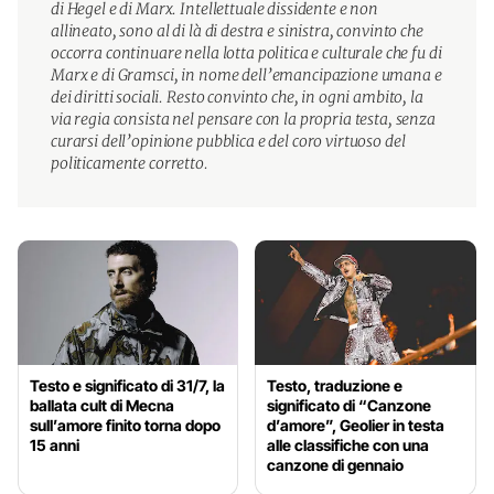
di Hegel e di Marx. Intellettuale dissidente e non
allineato, sono al di là di destra e sinistra, convinto che
occorra continuare nella lotta politica e culturale che fu di
Marx e di Gramsci, in nome dell’emancipazione umana e
dei diritti sociali. Resto convinto che, in ogni ambito, la
via regia consista nel pensare con la propria testa, senza
curarsi dell’opinione pubblica e del coro virtuoso del
politicamente corretto.
Testo e significato di 31/7, la
Testo, traduzione e
ballata cult di Mecna
significato di “Canzone
sull’amore finito torna dopo
d’amore”, Geolier in testa
15 anni
alle classifiche con una
canzone di gennaio