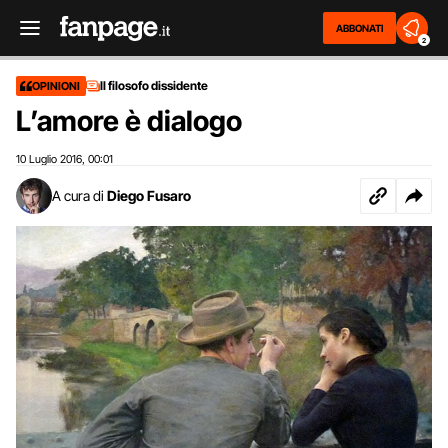
ABBONATI
2
Il filosofo dissidente
OPINIONI
L’amore è dialogo
10 Luglio 2016
00:01
,
A cura di
Diego Fusaro