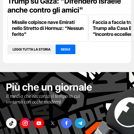
Trump su Gaza: "Difenderò Israele
anche contro gli amici"
Missile colpisce nave Emirati
Faccia a faccia tr
nello Stretto di Hormuz: “Nessun
Trump alla Casa Bi
ferito"
"Incontro eccellent
LEGGI TUTTA LA STORIA
SEGUI
Più che un giornale
Il media che racconta il tempo in cui
viviamo con occhi moderni