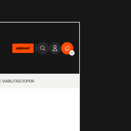
ABBONATI
2
 VIABILITÀ
SCIOPERI