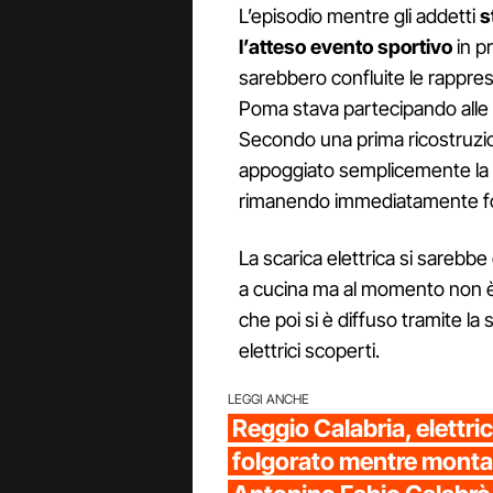
L’episodio mentre gli addetti
s
l’atteso evento sportivo
in p
sarebbero confluite le rappre
Poma stava partecipando alle 
Secondo una prima ricostruzi
appoggiato semplicemente la m
rimanendo immediatamente fol
La scarica elettrica si sarebbe
a cucina ma al momento non è c
che poi si è diffuso tramite la s
elettrici scoperti.
LEGGI ANCHE
Reggio Calabria, elettri
folgorato mentre monta 