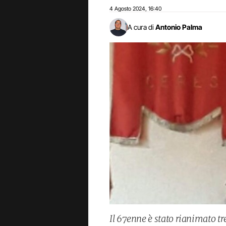
4 Agosto 2024
16:40
,
A cura di
Antonio Palma
Il 67enne è stato rianimato tre