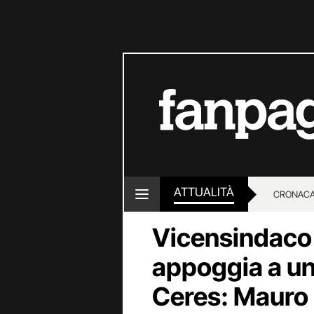
ATTUALITÀ
CRONACA
Vicensindaco 
LOTTO E
appoggia a un 
Ceres: Mauro