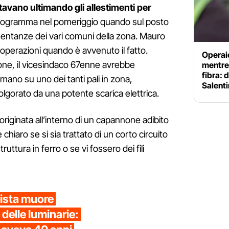
tavano ultimando gli allestimenti per
rogramma nel pomeriggio quando sul posto
sentanze dei vari comuni della zona. Mauro
operazioni quando è avvenuto il fatto.
Operaio
one, il vicesindaco 67enne avrebbe
mentre 
fibra:
ano su uno dei tanti pali in zona,
Salent
gorato da una potente scarica elettrica.
 originata all’interno di un capannone adibito
hiaro se si sia trattato di un corto circuito
truttura in ferro o se vi fossero dei fili
cista muore
delle luminarie: