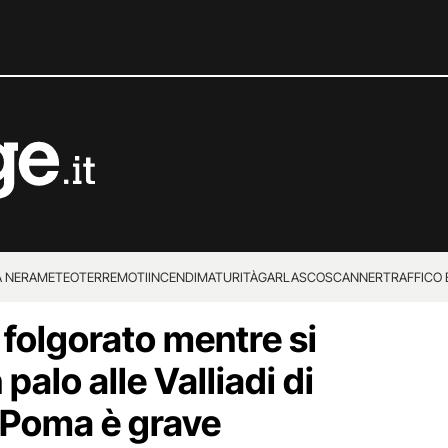
 NERA
METEO
TERREMOTI
INCENDI
MATURITÀ
GARLASCO
SCANNER
TRAFFICO E
folgorato mentre si
 SUPERENALOTTO
palo alle Valliadi di
 Poma è grave