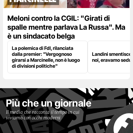
Meloni contro la CGIL: "Girati di
spalle mentre parlava La Russa". Ma
è un sindacato belga
La polemica di FdI, rilanciata
dalla premier: "Vergognoso
Landini smentisce
girarsi a Marcinelle, non è luogo
noi, eravamo sedut
di divisioni politiche"
Più che un giornale
Il media che racconta il tempo in cui
viviamo con occhi moderni