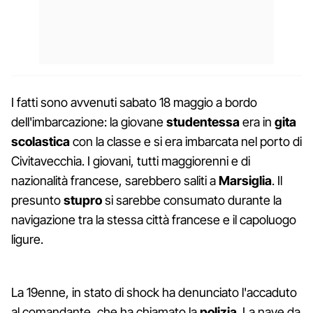
I fatti sono avvenuti sabato 18 maggio a bordo
dell'imbarcazione: la giovane
studentessa
era in
gita
scolastica
con la classe e si era imbarcata nel porto di
Civitavecchia. I giovani, tutti maggiorenni e di
nazionalità francese, sarebbero saliti a
Marsiglia
. Il
presunto
stupro
si sarebbe consumato durante la
navigazione tra la stessa città francese e il capoluogo
ligure.
La 19enne, in stato di shock ha denunciato l'accaduto
al comandante, che ha chiamato la
polizia
. La nave da