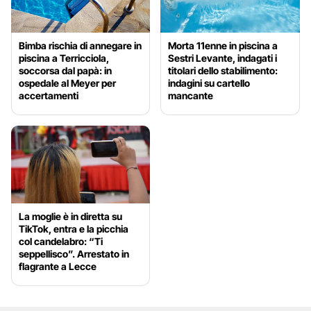
Bimba rischia di annegare in
Morta 11enne in piscina a
piscina a Terricciola,
Sestri Levante, indagati i
soccorsa dal papà: in
titolari dello stabilimento:
ospedale al Meyer per
indagini su cartello
accertamenti
mancante
La moglie è in diretta su
TikTok, entra e la picchia
col candelabro: “Ti
seppellisco”. Arrestato in
flagrante a Lecce