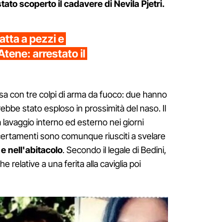
to scoperto il cadavere di Nevila Pjetri.
atta a pezzi e
Atene: arrestato il
a con tre colpi di arma da fuoco: due hanno
arebbe stato esploso in prossimità del naso. Il
 lavaggio interno ed esterno nei giorni
accertamenti sono comunque riusciti a svelare
e nell'abitacolo
. Secondo il legale di Bedini,
e relative a una ferita alla caviglia poi