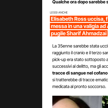
Qualche ora dopo sarebbe sta
LEGGI ANCHE
Elisabeth Ross uccisa, f
messa in una valigia ad 
pugile Sharif Ahmadzai
La 35enne sarebbe stata uccis
raggiunto il cranio e il terzo s
pick-up era stato sottoposto a
successivi al delitto, ma gli 
tracce di sangue nel cofano 
si tratterebbe di tracce ematich
medicata al pronto soccorso.