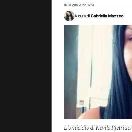
10 Giugno 2022
17:14
,
A cura di
Gabriella Mazzeo
L’omicidio di Nevila Pjetri sa