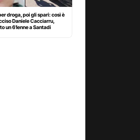
per droga, poi gli spari: così è
cciso Daniele Cacciarru,
to un 61enne a Santadi