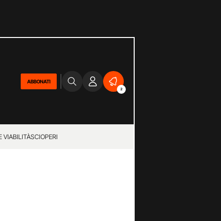
ABBONATI
2
 VIABILITÀ
SCIOPERI