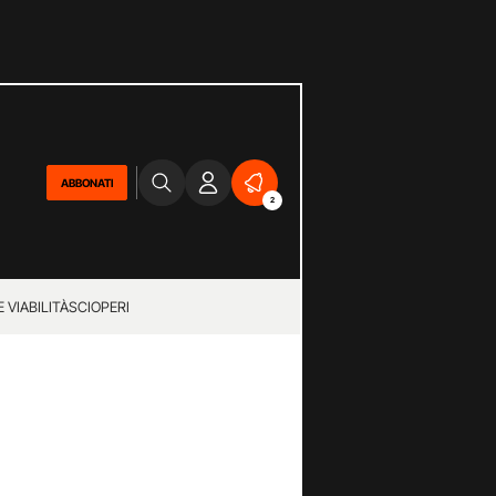
ABBONATI
2
 VIABILITÀ
SCIOPERI