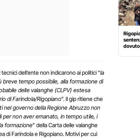
Rigopia
senten
dovuto 
tecnici dell’ente non indicarono ai politici “
la
ù breve tempo possibile, alla formazione di
robabile delle valanghe (CLPV) estesa
io di Farindola/Rigopiano
”. Il gip ritiene che
duti nel governo della Regione Abruzzo non
i per non aver emanato, in tempo utile, i
la formazione
” della Carta delle valanghe
 di Farindola e Rigopiano. Motivi per cui