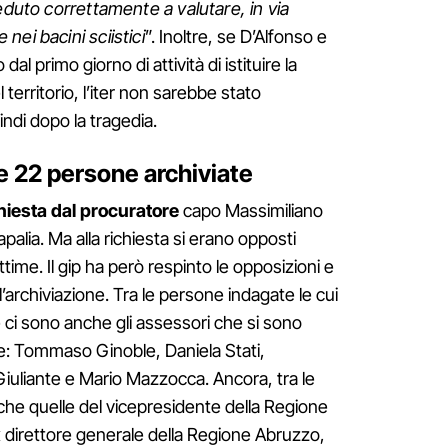
ceduto correttamente a valutare, in via
ei bacini sciistici
”. Inoltre, se D’Alfonso e
l primo giorno di attività di istituire la
rritorio, l’iter non sarebbe stato
ndi dopo la tragedia.
e 22 persone archiviate
chiesta dal procuratore
capo Massimiliano
palia. Ma alla richiesta si erano opposti
 vittime. Il gip ha però respinto le opposizioni e
l’archiviazione. Tra le persone indagate le cui
e ci sono anche gli assessori che si sono
le: Tommaso Ginoble, Daniela Stati,
uliante e Mario Mazzocca. Ancora, tra le
nche quelle del vicepresidente della Regione
ex direttore generale della Regione Abruzzo,