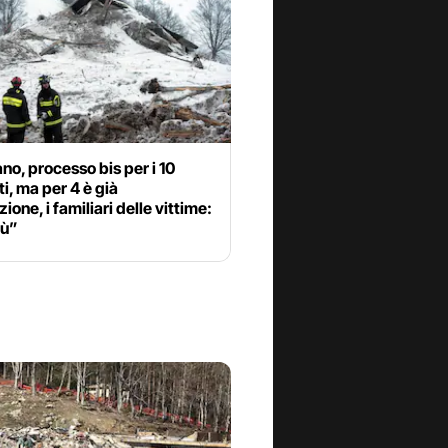
no, processo bis per i 10
i, ma per 4 è già
ione, i familiari delle vittime:
iù”