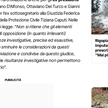
iano D’Alfonso, Ottaviano Del Turco e Gianni
 l’ex sottosegretario alla Giustizia Federica
della Protezione Civile Tiziana Caputi. Nelle
i legge: “
Non si ritiene che gli elementi
 di opposizione (in quanto irrilevanti)
nze investigative, precise ed esaustive,
Rigopia
imputat
sminuire le considerazioni da questi
prescriz
hiviazione e condivise da questo giudice,
“Mai p
le risultanze investigative non permettono
zio
”.