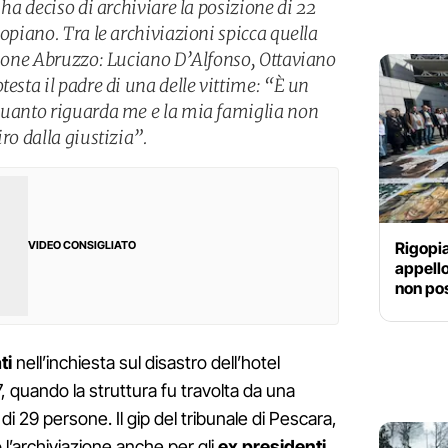
 ha deciso di archiviare la posizione di 22
gopiano. Tra le archiviazioni spicca quella
egione Abruzzo: Luciano D’Alfonso, Ottaviano
testa il padre di una delle vittime: “È un
quanto riguarda me e la mia famiglia non
ro dalla giustizia”.
Rigopia
VIDEO CONSIGLIATO
appello
non po
ti
nell’inchiesta sul disastro dell’hotel
, quando la struttura fu travolta da una
i 29 persone. Il gip del tribunale di Pescara,
l’archiviazione anche per gli
ex presidenti