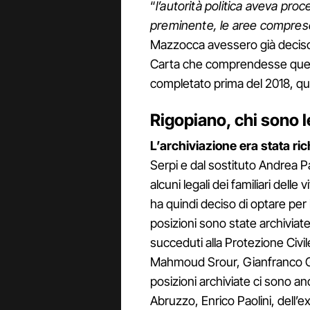
“
l’autorità politica aveva pro
preminente, le aree comprese n
Mazzocca avessero già deciso da
Carta che comprendesse quel te
completato prima del 2018, qui
Rigopiano, chi sono l
L’archiviazione era stata ri
Serpi e dal sostituto Andrea Pa
alcuni legali dei familiari delle
ha quindi deciso di optare per 
posizioni sono state archiviat
succeduti alla Protezione Civi
Mahmoud Srour, Gianfranco Gi
posizioni archiviate ci sono a
Abruzzo, Enrico Paolini, dell’