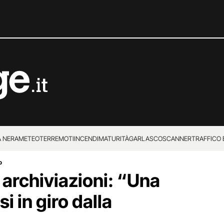
 NERA
METEO
TERREMOTI
INCENDI
MATURITÀ
GARLASCO
SCANNER
TRAFFICO E
o
 SUPERENALOTTO
 archiviazioni: “Una
i in giro dalla