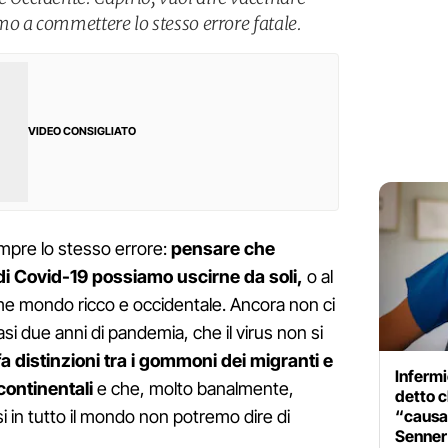
o a commettere lo stesso errore fatale.
VIDEO CONSIGLIATO
mpre lo stesso errore:
pensare che
di Covid-19 possiamo uscirne da soli,
o al
me mondo ricco e occidentale. Ancora non ci
si due anni di pandemia, che il virus non si
a distinzioni tra i gommoni dei migranti e
Infermi
rcontinentali
e che, molto banalmente,
detto c
“causan
i in tutto il mondo non potremo dire di
Senner