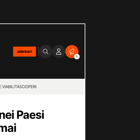
ABBONATI
2
 VIABILITÀ
SCIOPERI
 nei Paesi
 mai