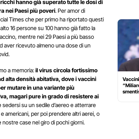
ricchi hanno già superato tutte le dosi di
a nei Paesi più poveri
. Per amor di
ancial Times che per primo ha riportato questi
ù alto 16 persone su 100 hanno già fatto la
accino, mentre nei 29 Paesi a più basso
ad aver ricevuto almeno una dose di un
ovid.
amo a memoria:
il virus circola fortissimo
d alta densità abitativa, dove i vaccini
Vaccini
“Miliard
per mutare in una variante più
smentis
va, magari pure in grado di resistere ai
he sedersi su un sedile d’aereo e atterrare
e americani, per poi prendere altri aerei, o
e nostre case nel giro di pochi giorni.