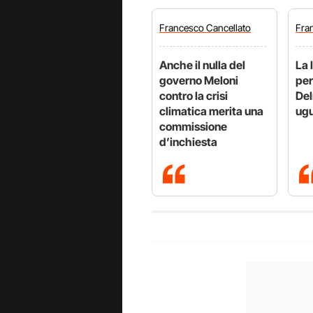
Francesco
Cancellato
Fra
Anche il nulla del
La 
governo Meloni
per
contro la crisi
Del
climatica merita una
ugu
commissione
d’inchiesta