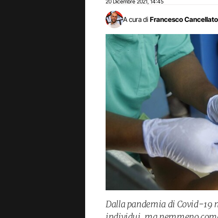
20 Dicembre 2021
14:45
,
A cura di
Francesco Cancellato
Dalla pandemia di Covid-19 n
individui, ma nemmeno come O