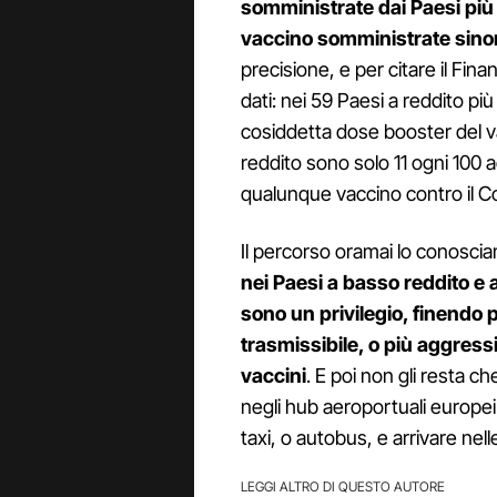
somministrate dai Paesi più 
vaccino somministrate sinor
precisione, e per citare il Fin
dati: nei 59 Paesi a reddito pi
cosiddetta dose booster del v
reddito sono solo 11 ogni 100 
qualunque vaccino contro il C
Il percorso oramai lo conosci
nei Paesi a basso reddito e a
sono un privilegio, finendo 
trasmissibile, o più aggressi
vaccini
. E poi non gli resta c
negli hub aeroportuali europei 
taxi, o autobus, e arrivare nell
LEGGI ALTRO DI QUESTO AUTORE