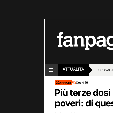
ATTUALITÀ
CRONACA
LOTTO E
Covid 19
OPINIONI
Più terze dosi
poveri: di qu