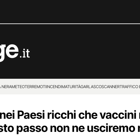
 NERA
METEO
TERREMOTI
INCENDI
MATURITÀ
GARLASCO
SCANNER
TRAFFICO E
 SUPERENALOTTO
 nei Paesi ricchi che vaccini
esto passo non ne usciremo