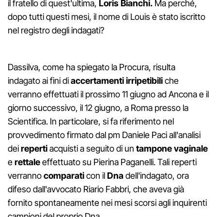
il fratello di quest'ultima,
Loris Bianchi.
Ma perché,
dopo tutti questi mesi, il nome di Louis è stato iscritto
nel registro degli indagati?
Dassilva, come ha spiegato la Procura, risulta
indagato ai fini di
accertamenti irripetibili
che
verranno effettuati il prossimo 11 giugno ad Ancona e il
giorno successivo, il 12 giugno, a Roma presso la
Scientifica. In particolare, si fa riferimento nel
provvedimento firmato dal pm Daniele Paci all'analisi
dei
reperti
acquisti a seguito di un
tampone vaginale
e
rettale
effettuato su Pierina Paganelli. Tali reperti
verranno
comparati
con il
Dna
dell'indagato, ora
difeso dall'avvocato Riario Fabbri, che aveva già
fornito spontaneamente nei mesi scorsi agli inquirenti
campioni del proprio Dna.