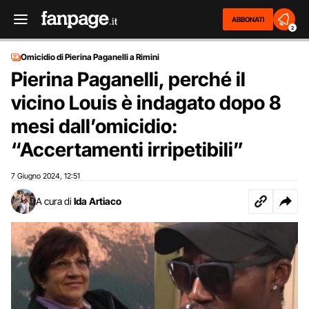
ABBONATI
2
Omicidio di Pierina Paganelli a Rimini
Pierina Paganelli, perché il
vicino Louis è indagato dopo 8
mesi dall’omicidio:
“Accertamenti irripetibili”
7 Giugno 2024
12:51
,
A cura di
Ida Artiaco