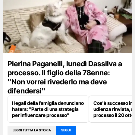
Pierina Paganelli, lunedì Dassilva a
processo. Il figlio della 78enne:
"Non vorrei rivederlo ma deve
difendersi"
I legali della famiglia denunciano
Cos'è successo in 
haters: "Parte di una strategia
udienza rinviata, si
per influenzare processo"
processo il 20 ott
LEGGI TUTTA LA STORIA
SEGUI