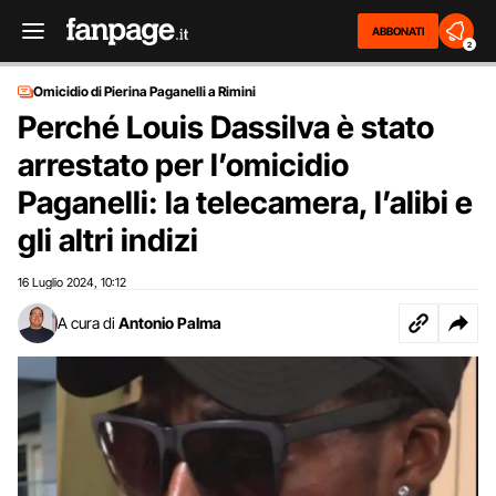
ABBONATI
2
Omicidio di Pierina Paganelli a Rimini
Perché Louis Dassilva è stato
arrestato per l’omicidio
Paganelli: la telecamera, l’alibi e
gli altri indizi
16 Luglio 2024
10:12
,
A cura di
Antonio Palma