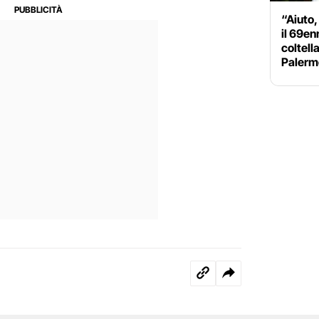
“Aiuto
il 69en
coltell
Palerm