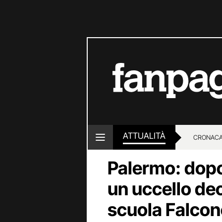
ATTUALITÀ
CRONACA
Palermo: dopo 
LOTTO E
un uccello dec
scuola Falcon