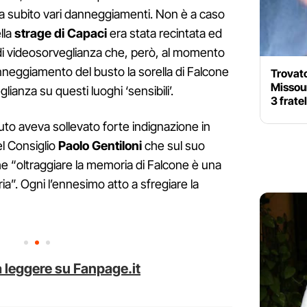
ha subito vari danneggiamenti. Non è a caso
lla
strage di Capaci
era stata recintata ed
 di videosorveglianza che, però, al momento
nneggiamento del busto la sorella di Falcone
Trovato
Missour
anza su questi luoghi ‘sensibili’.
3 frate
ituto aveva sollevato forte indignazione in
del Consiglio
Paolo Gentiloni
che sul suo
che “oltraggiare la memoria di Falcone è una
ria”. Ogni l’ennesimo atto a sfregiare la
 leggere su Fanpage.it