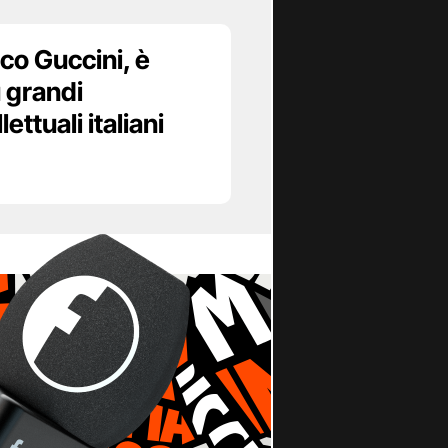
co Guccini, è
ù grandi
lettuali italiani