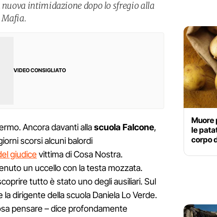
a nuova intimidazione dopo lo sfregio alla
a Mafia.
VIDEO CONSIGLIATO
Muore p
ermo. Ancora davanti alla
scuola Falcone
,
le patat
corpo 
giorni scorsi alcuni balordi
del giudice
vittima di Cosa Nostra.
venuto un uccello con la testa mozzata.
prire tutto è stato uno degli ausiliari. Sul
e la dirigente della scuola Daniela Lo Verde.
osa pensare – dice profondamente