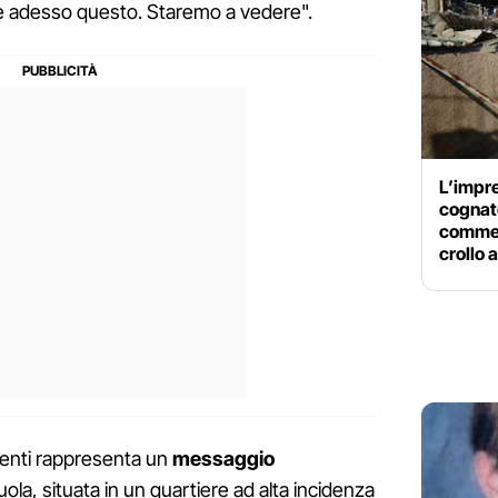
 e adesso questo. Staremo a vedere".
L’impre
cognato
commes
crollo 
irenti rappresenta un
messaggio
ola, situata in un quartiere ad alta incidenza