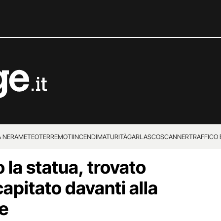
 NERA
METEO
TERREMOTI
INCENDI
MATURITÀ
GARLASCO
SCANNER
TRAFFICO E
la statua, trovato
 SUPERENALOTTO
apitato davanti alla
e