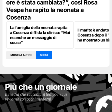
ore è stata cambiata?”, così Rosa
Vespa ha rapito la neonata a
Cosenza
La famiglia della neonata rapita
Il marito è andato i
a Cosenza diffida la clinica: “Mai
Cosenza dopo il "fi
neanche un messaggio di
ha mostrato un bi
scuse”
MOSTRA ALTRO
SEGUI
Più che un giornale
Il media che racconta il tempo in cui
viviamo con occhi moderni