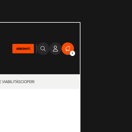
ABBONATI
2
 VIABILITÀ
SCIOPERI