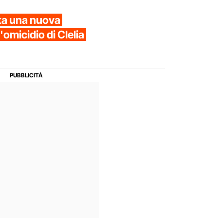
nta una nuova
'omicidio di Clelia