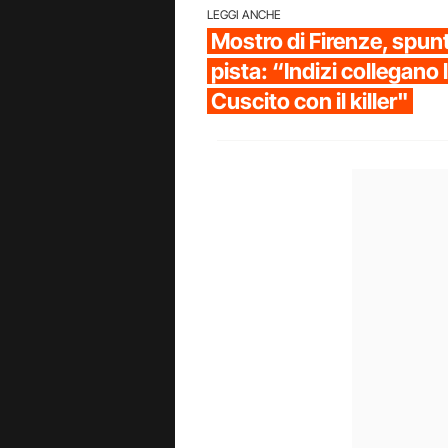
LEGGI ANCHE
Mostro di Firenze, spu
pista: “Indizi collegano l
Cuscito con il killer"