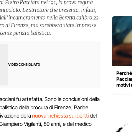
o di Pietro Pacciani nel ’91, la prova regina
nipolato. Le striature che presenta, infatti,
dall’incameramento nella Beretta calibro 22
o di Firenze, ma sarebbero state impresse
cente perizia balistica.
VIDEO CONSIGLIATO
Perché
Paccian
motivi 
cciani fu artefatta. Sono le conclusioni della
balistico della procura di Firenze, Paride
iviazione della
nuova inchiesta sui delitti
del
 Giampiero Vigilanti, 89 anni, e del medico