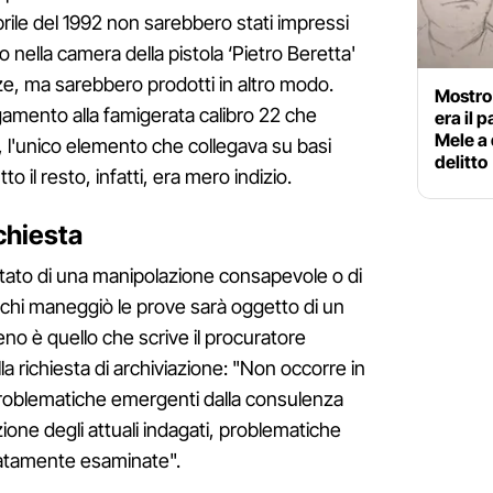
aprile del 1992 non sarebbero stati impressi
o nella camera della pistola ‘Pietro Beretta'
ze, ma sarebbero prodotti in altro modo.
Mostro 
gamento alla famigerata calibro 22 che
era il 
Mele a 
r, l'unico elemento che collegava su basi
delitto
to il resto, infatti, era mero indizio.
nchiesta
sultato di una manipolazione consapevole o di
 chi maneggiò le prove sarà oggetto di un
no è quello che scrive il procuratore
la richiesta di archiviazione: "Non occorre in
roblematiche emergenti dalla consulenza
zione degli attuali indagati, problematiche
atamente esaminate".