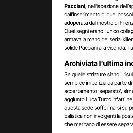
Pacciani
, nell'ispezione dell’
dall’inserimento di quel bossol
adoperata dal mostro di Firen
Quei segni erano l'unico colle
armava la mano del serial kille
solide Pacciani alla vicenda. Tut
Archiviata l'ultima i
Se quelle striature siano il ri
semplice imperizia da parte di
accertamento ‘separato', alme
aggiunto Luca Turco infatti nel
questa sede soffermarsi su p
balistica non involgenti la posi
che meritano di essere separ