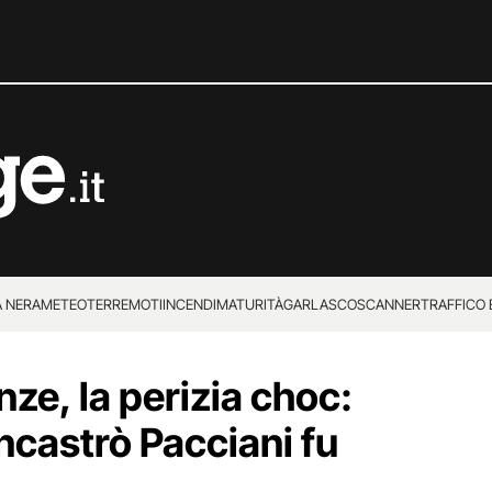
 NERA
METEO
TERREMOTI
INCENDI
MATURITÀ
GARLASCO
SCANNER
TRAFFICO E
 SUPERENALOTTO
nze, la perizia choc:
ncastrò Pacciani fu