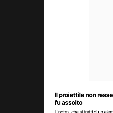
Il proiettile non res
fu assolto
L'ipotesi che si tratti di un e