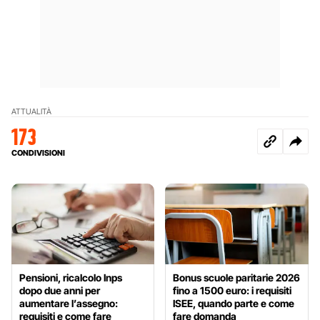
ATTUALITÀ
173
CONDIVISIONI
Pensioni, ricalcolo Inps
Bonus scuole paritarie 2026
dopo due anni per
fino a 1500 euro: i requisiti
aumentare l’assegno:
ISEE, quando parte e come
requisiti e come fare
fare domanda