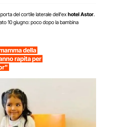
a porta del cortile laterale dell'ex
hotel Astor
.
bato 10 giugno: poco dopo la bambina
a mamma della
nno rapita per
tor"