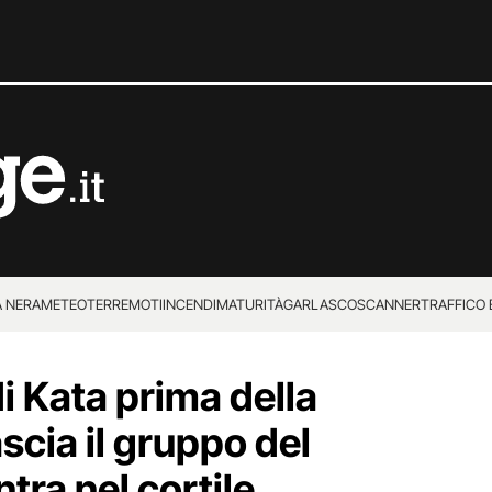
 NERA
METEO
TERREMOTI
INCENDI
MATURITÀ
GARLASCO
SCANNER
TRAFFICO E
 SUPERENALOTTO
di Kata prima della
scia il gruppo del
entra nel cortile