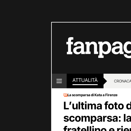
ATTUALITÀ
CRONACA
La scomparsa di Kata a Firenze
LOTTO E
L’ultima foto 
scomparsa: la
fratellino e ri