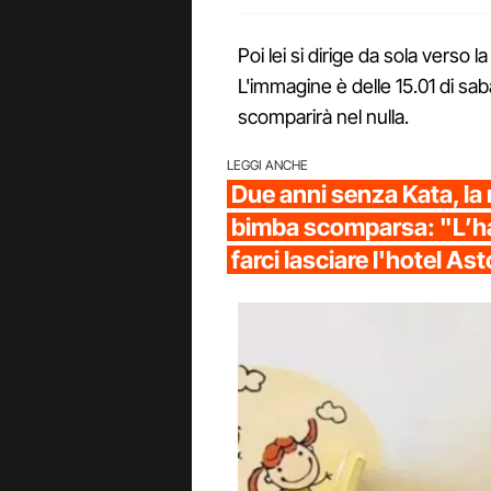
Poi lei si dirige da sola verso l
L'immagine è delle 15.01 di sa
scomparirà nel nulla.
LEGGI ANCHE
Due anni senza Kata, l
bimba scomparsa: "L’ha
farci lasciare l'hotel As