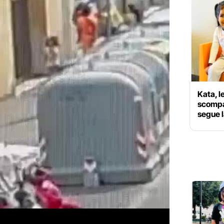
Kata, l
scompar
segue l