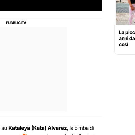
La picc
anni d
così
e su
Kataleya (Kata) Alvarez
, la bimba di