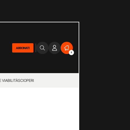
ABBONATI
2
 VIABILITÀ
SCIOPERI