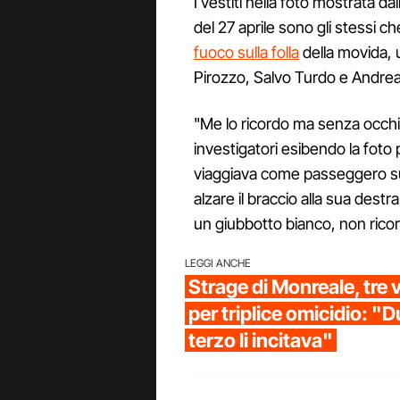
I vestiti nella foto mostrata da
del 27 aprile sono gli stessi c
fuoco sulla folla
della movida, 
Pirozzo, Salvo Turdo e Andrea M
"Me lo ricordo ma senza occhia
investigatori esibendo la foto 
viaggiava come passeggero sul
alzare il braccio alla sua des
un giubbotto bianco, non ricor
LEGGI ANCHE
Strage di Monreale, tre 
per triplice omicidio: "D
terzo li incitava"