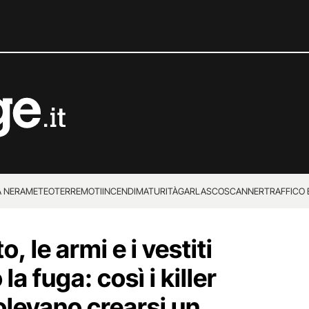
 NERA
METEO
TERREMOTI
INCENDI
MATURITÀ
GARLASCO
SCANNER
TRAFFICO E
 SUPERENALOTTO
 le armi e i vestiti
a fuga: così i killer
olevano crearsi un