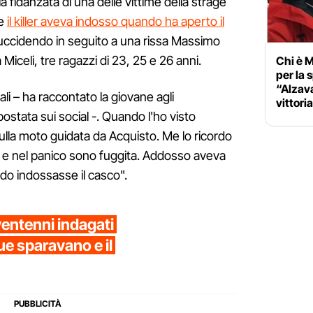
lla fidanzata di una delle vittime della strage
he
il killer aveva indosso quando ha aperto il
uccidendo in seguito a una rissa Massimo
iceli, tre ragazzi di 23, 25 e 26 anni.
Chi è M
per la 
“Alzava
li – ha raccontato la giovane agli
vittori
postata sui social -. Quando l'ho visto
la moto guidata da Acquisto. Me lo ricordo
tra e nel panico sono fuggita. Addosso aveva
do indossasse il casco".
ventenni indagati
ue sparavano e il