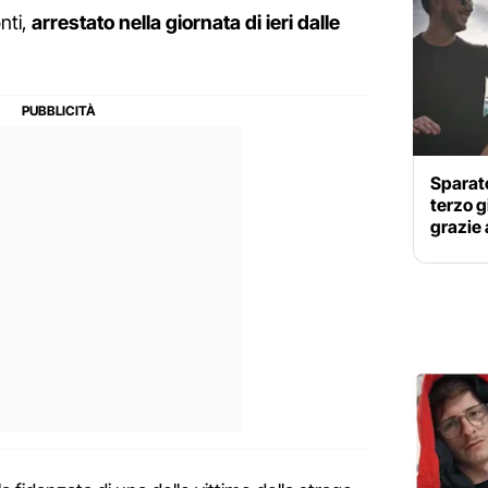
nti,
arrestato nella giornata di ieri dalle
Sparat
terzo g
grazie 