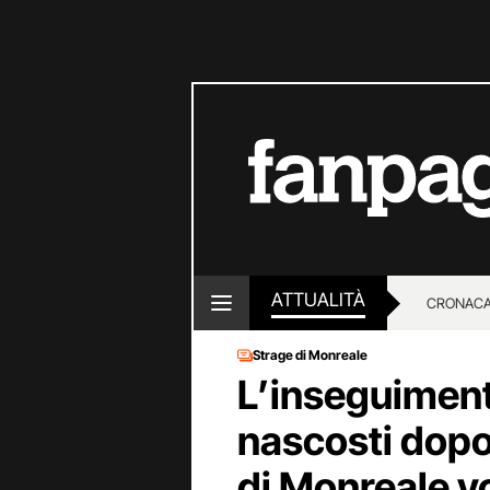
ATTUALITÀ
CRONACA
Strage di Monreale
LOTTO E
L’inseguimento,
nascosti dopo l
di Monreale v