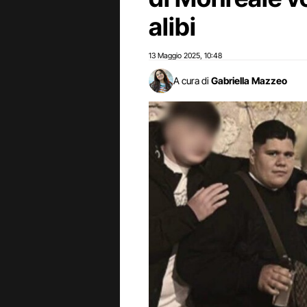
alibi
13 Maggio 2025
10:48
,
A cura di
Gabriella Mazzeo