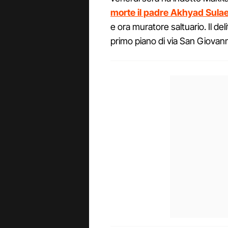
morte il padre Akhyad Sula
e ora muratore saltuario. Il d
primo piano di via San Giovann