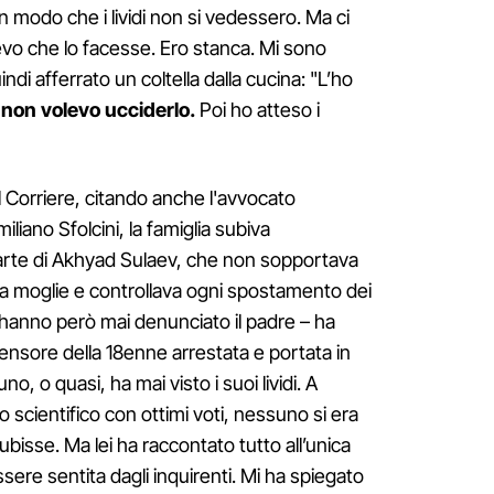
in modo che i lividi non si vedessero. Ma ci
vo che lo facesse. Ero stanca. Mi sono
ndi afferrato un coltella dalla cucina: "L’ho
non volevo ucciderlo.
Poi ho atteso i
l Corriere, citando anche l'avvocato
liano Sfolcini, la famiglia subiva
rte di Akhyad Sulaev, che non sopportava
a moglie e controllava ogni spostamento dei
 hanno però mai denunciato il padre – ha
fensore della 18enne arrestata e portata in
o, o quasi, ha mai visto i suoi lividi. A
o scientifico con ottimi voti, nessuno si era
bisse. Ma lei ha raccontato tutto all’unica
sere sentita dagli inquirenti. Mi ha spiegato