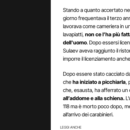
Stando a quanto accertato nel 
giorno frequentava il terzo anno
lavorava come cameriera in un 
lavapiatti,
non ce l’ha più fat
dell'uomo
. Dopo essersi licen
Sulaev aveva raggiunto il risto
imporre il licenziamento anche
Dopo essere stato cacciato dal 
che
ha iniziato a picchiarla
, 
che, esausta, ha afferrato un 
all’addome e alla schiena.
L’
118 ma è morto poco dopo, men
all’arrivo dei carabinieri.
LEGGI ANCHE