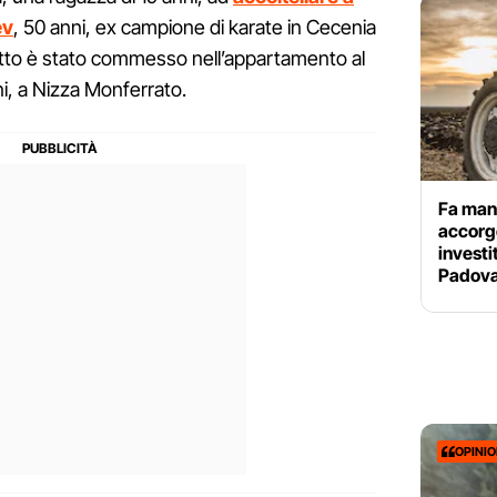
ev
, 50 anni, ex campione di karate in Cecenia
elitto è stato commesso nell’appartamento al
i, a Nizza Monferrato.
Fa mano
accorge
investi
Padov
OPINI