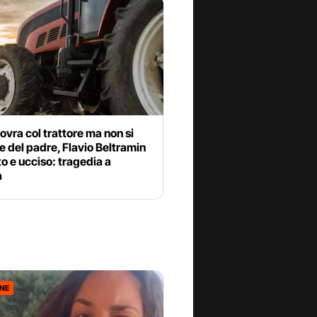
vra col trattore ma non si
 del padre, Flavio Beltramin
to e ucciso: tragedia a
a
ONE