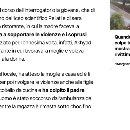
corso dell'interrogatorio la giovane, che di
 del liceo scientifico Pellati e di sera
ristorante, in cui la madre faceva la
ta a sopportare le violenze e i soprusi
Quando
ziato per l'ennesima volta, infatti, Akhyad
colpa t
mostra
rante in cui lavorava la moglie e voleva
rivitti
 alla donna.
di
Margheri
locale, ha atteso la moglie a casa ed è lì
per poi rivolgere le violenze anche alla figlia
coltello da cucina e
ha colpito il padre
uomo è stato soccorso dall’ambulanza del
tre la ragazza è rimasta sotto choc fino