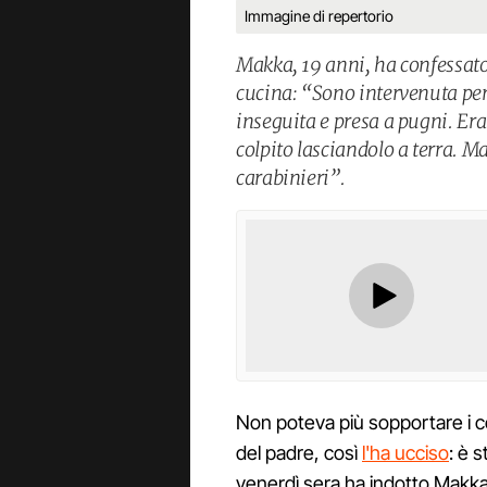
Immagine di repertorio
Makka, 19 anni, ha confessato 
cucina: “Sono intervenuta pe
inseguita e presa a pugni. Era 
colpito lasciandolo a terra. Ma
carabinieri”.
Non poteva più sopportare i co
del padre, così
l'ha ucciso
: è 
venerdì sera ha indotto Makka