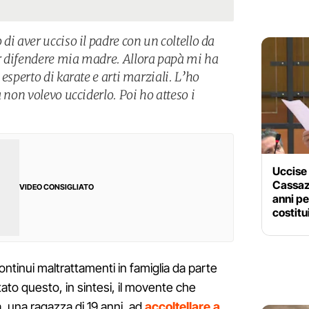
di aver ucciso il padre con un coltello da
r difendere mia madre. Allora papà mi ha
esperto di karate e arti marziali. L’ho
 non volevo ucciderlo. Poi ho atteso i
Uccise 
Cassaz
VIDEO CONSIGLIATO
anni pe
costitu
ntinui maltrattamenti in famiglia da parte
stato questo, in sintesi, il movente che
, una ragazza di 19 anni, ad
accoltellare a