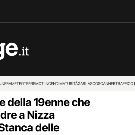
 NERA
METEO
TERREMOTI
INCENDI
MATURITÀ
GARLASCO
SCANNER
TRAFFICO E
e della 19enne che
 SUPERENALOTTO
adre a Nizza
Stanca delle