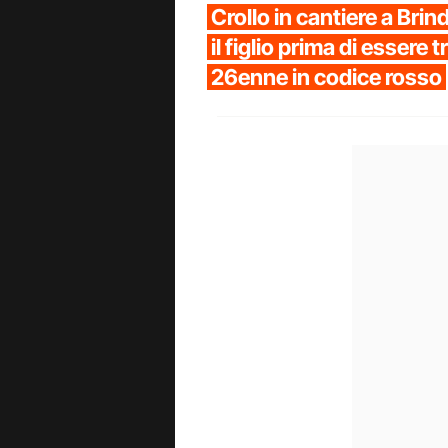
Crollo in cantiere a Brind
il figlio prima di essere 
26enne in codice rosso