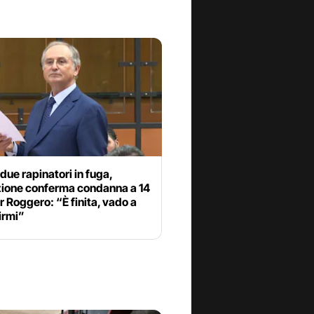
due rapinatori in fuga,
ione conferma condanna a 14
r Roggero: “È finita, vado a
irmi”