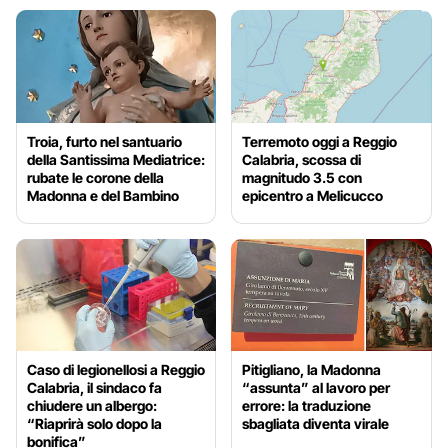
Troia, furto nel santuario
Terremoto oggi a Reggio
della Santissima Mediatrice:
Calabria, scossa di
rubate le corone della
magnitudo 3.5 con
Madonna e del Bambino
epicentro a Melicucco
Caso di legionellosi a Reggio
Pitigliano, la Madonna
Calabria, il sindaco fa
“assunta” al lavoro per
chiudere un albergo:
errore: la traduzione
“Riaprirà solo dopo la
sbagliata diventa virale
bonifica”