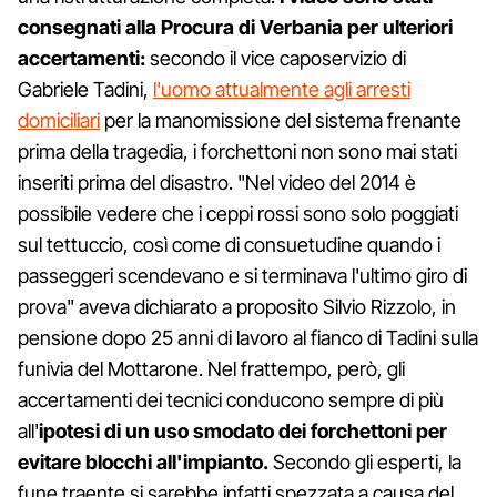
consegnati alla Procura di Verbania per ulteriori
accertamenti:
secondo il vice caposervizio di
Gabriele Tadini,
l'uomo attualmente agli arresti
domiciliari
per la manomissione del sistema frenante
prima della tragedia, i forchettoni non sono mai stati
inseriti prima del disastro. "Nel video del 2014 è
possibile vedere che i ceppi rossi sono solo poggiati
sul tettuccio, così come di consuetudine quando i
passeggeri scendevano e si terminava l'ultimo giro di
prova" aveva dichiarato a proposito Silvio Rizzolo, in
pensione dopo 25 anni di lavoro al fianco di Tadini sulla
funivia del Mottarone. Nel frattempo, però, gli
accertamenti dei tecnici conducono sempre di più
all'
ipotesi di un uso smodato dei forchettoni per
evitare blocchi all'impianto.
Secondo gli esperti, la
fune traente si sarebbe infatti spezzata a causa del