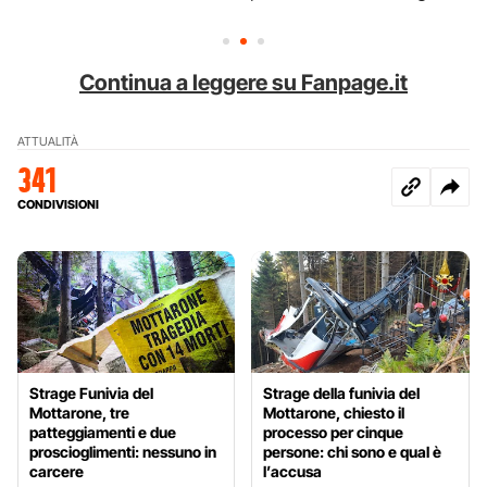
Continua a leggere su Fanpage.it
ATTUALITÀ
341
CONDIVISIONI
Strage Funivia del
Strage della funivia del
Mottarone, tre
Mottarone, chiesto il
patteggiamenti e due
processo per cinque
proscioglimenti: nessuno in
persone: chi sono e qual è
carcere
l’accusa