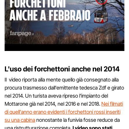
L'uso dei forchettoni anche nel 2014
Il video riporta alla mente quello già consegnato alla
procura trasmesso dall'emittente tedesca Zdf e girato
nel 2014. Un turista aveva ripreso l'impianto del
Mottarone già nel 2014, nel 2016 e nel 2018.
Nei filmati
di quell'anno erano evidenti i forchettoni rossi inseriti
su una cabina
nonostante la funivia fosse reduce da
una ristrutturazione completa.
I video sono stati