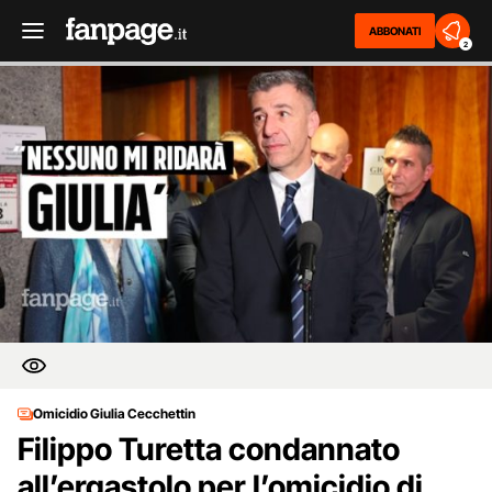
ABBONATI
2
Omicidio Giulia Cecchettin
Filippo Turetta condannato
all’ergastolo per l’omicidio di