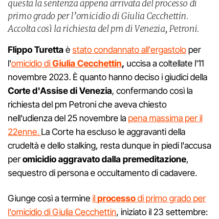
questa la sentenza appena arrivata del processo di
primo grado per l’omicidio di Giulia Cecchettin.
Accolta così la richiesta del pm di Venezia, Petroni.
Flippo
Turetta
è
stato condannato all'ergastolo
per
l'
omicidio di
Giulia Cecchettin
,
uccisa a coltellate l'11
novembre 2023. È quanto hanno deciso i giudici della
Corte d'Assise di Venezia
, confermando così la
richiesta del pm Petroni che aveva chiesto
nell'udienza del 25 novembre la
pena massima per il
22enne.
La Corte ha escluso le aggravanti della
crudeltà e dello stalking, resta dunque in piedi l'accusa
per
omicidio aggravato dalla
premeditazione
,
sequestro di persona e occultamento di cadavere.
Giunge così a termine
il
processo
di primo grado per
l'omicidio di Giulia Cecchettin
, iniziato il 23 settembre: