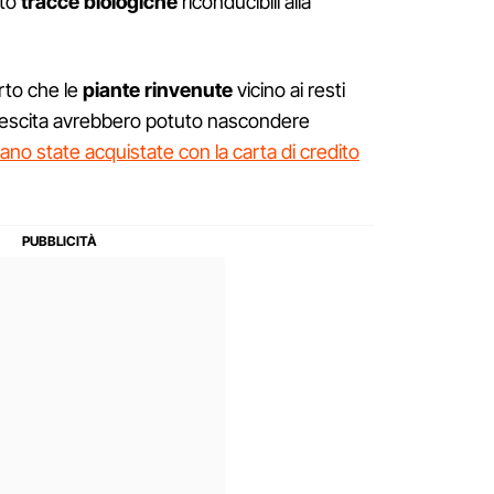
ato
tracce biologiche
riconducibili alla
rto che le
piante rinvenute
vicino ai resti
 crescita avrebbero potuto nascondere
ano state acquistate con la carta di credito