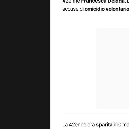
42enne
Francesca Deidda.
accuse di
omicidio volontari
La 42enne era
sparita
il 10 m