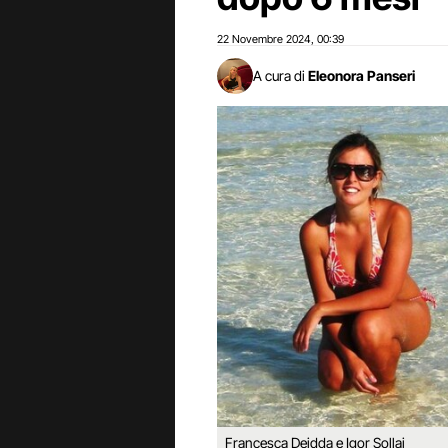
22 Novembre 2024
00:39
,
A cura di
Eleonora Panseri
Francesca Deidda e Igor Sollai