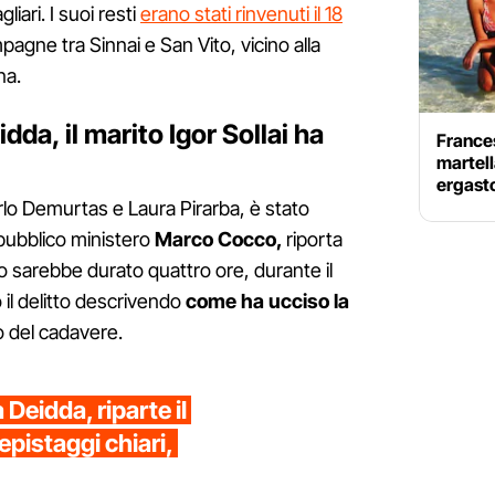
liari. I suoi resti
erano stati rinvenuti il 18
pagne tra Sinnai e San Vito, vicino alla
na.
da, il marito Igor Sollai ha
France
martell
ergasto
arlo Demurtas e Laura Pirarba, è stato
 pubblico ministero
Marco Cocco,
riporta
rio sarebbe durato quattro ore, durante il
il delitto descrivendo
come ha ucciso la
o del cadavere.
Deidda, riparte il
pistaggi chiari,