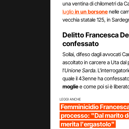
una ventina di chilometri da Cag
luglio
in un borsone
nelle cam
vecchia statale 125, in Sardeg
Delitto Francesca Deid
confessato
Sollai, difeso dagli avvocati C
ascoltato in carcere a Uta dal
l'
Unione Sarda
. L'interrogato
quale il 43enne ha confessato 
moglie
e come poi si è liberat
LEGGI ANCHE
Femminicidio Francesca 
processo: "Dal marito de
merita l'ergastolo"