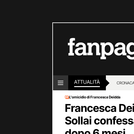
ATTUALITÀ
CRONACA
L'omicidio di Francesca Deidda
LOTTO E
Francesca Deid
Sollai confess
dopo 6 mesi