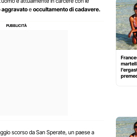
L'uomo è attualmente in carcere con le
o aggravato
e
occultamento di cadavere.
France
martell
l’ergas
premed
aggio scorso da San Sperate, un paese a