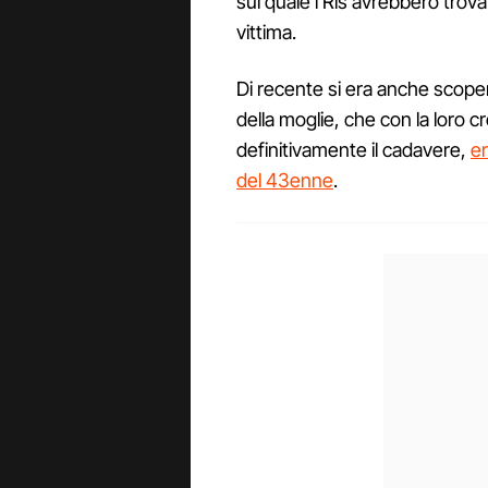
sul quale i Ris avrebbero trov
vittima.
Di recente si era anche scope
della moglie, che con la loro
definitivamente il cadavere,
er
del 43enne
.