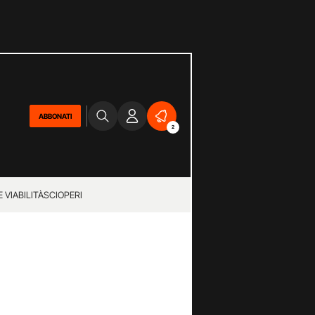
ABBONATI
2
 VIABILITÀ
SCIOPERI