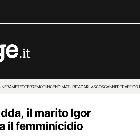
 NERA
METEO
TERREMOTI
INCENDI
MATURITÀ
GARLASCO
SCANNER
TRAFFICO E
 SUPERENALOTTO
da, il marito Igor
a il femminicidio