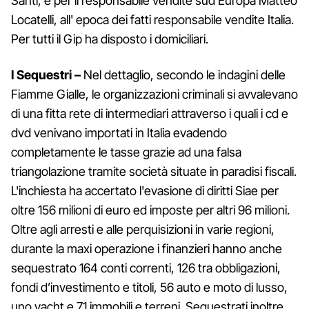
Santi, e per il responsabile vendite sud Europa Matteo
Locatelli, all' epoca dei fatti responsabile vendite Italia.
Per tutti il Gip ha disposto i domiciliari.
I Sequestri –
Nel dettaglio, secondo le indagini delle
Fiamme Gialle, le organizzazioni criminali si avvalevano
di una fitta rete di intermediari attraverso i quali i cd e
dvd venivano importati in Italia evadendo
completamente le tasse grazie ad una falsa
triangolazione tramite società situate in paradisi fiscali.
L'inchiesta ha accertato l'evasione di diritti Siae per
oltre 156 milioni di euro ed imposte per altri 96 milioni.
Oltre agli arresti e alle perquisizioni in varie regioni,
durante la maxi operazione i finanzieri hanno anche
sequestrato 164 conti correnti, 126 tra obbligazioni,
fondi d’investimento e titoli, 56 auto e moto di lusso,
uno yacht e 71 immobili e terreni. Sequestrati inoltre