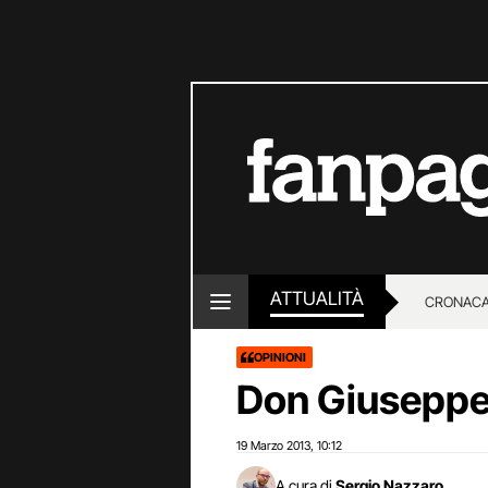
ATTUALITÀ
CRONACA
LOTTO E
OPINIONI
Don Giuseppe 
19 Marzo 2013
10:12
,
A cura di
Sergio Nazzaro