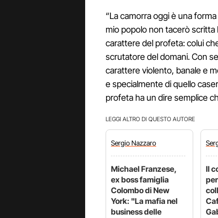
“La camorra oggi è una forma d
mio popolo non tacerò scritta b
carattere del profeta: colui ch
scrutatore del domani. Con sem
carattere violento, banale e mo
e specialmente di quello caserta
profeta ha un dire semplice ch
LEGGI ALTRO DI QUESTO AUTORE
Sergio
Nazzaro
Ser
Michael Franzese,
Il 
ex boss famiglia
per
Colombo di New
col
York: "La mafia nel
Caf
business delle
Gab