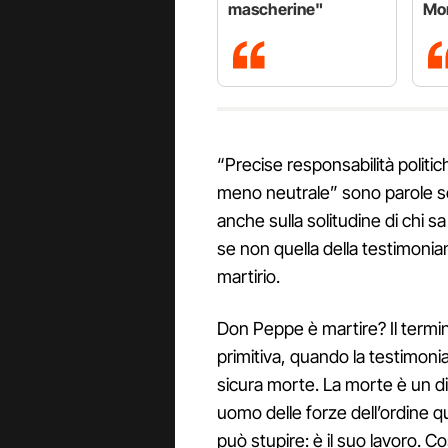
mascherine"
Mo
“Precise responsabilità politic
meno neutrale” sono parole scr
anche sulla solitudine di chi 
se non quella della testimonia
martirio.
Don Peppe è martire? Il termin
primitiva, quando la testimoni
sicura morte. La morte è un di
uomo delle forze dell’ordine 
può stupire: è il suo lavoro. C