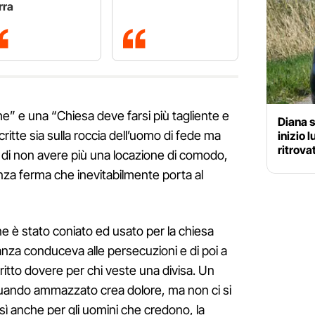
rra
he” e una “Chiesa deve farsi più tagliente e
Diana 
itte sia sulla roccia dell’uomo di fede ma
inizio l
ritrova
sa di non avere più una locazione di comodo,
nza ferma che inevitabilmente porta al
e è stato coniato ed usato per la chiesa
anza conduceva alle persecuzioni e di poi a
ritto dovere per chi veste una divisa. Un
quando ammazzato crea dolore, ma non ci si
osì anche per gli uomini che credono, la