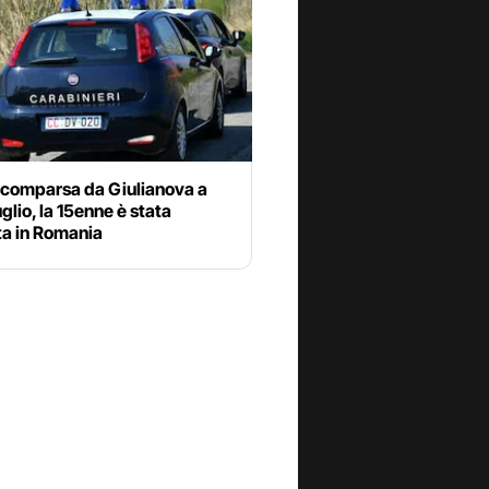
scomparsa da Giulianova a
uglio, la 15enne è stata
ta in Romania