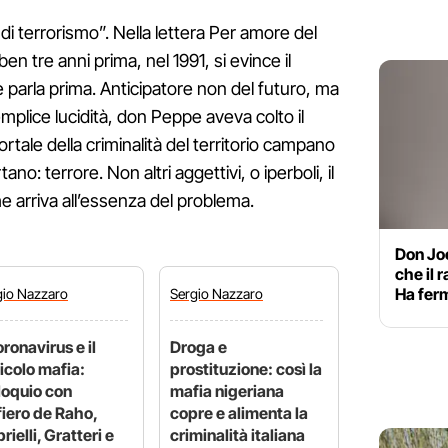
i terrorismo”. Nella lettera Per amore del
en tre anni prima, nel 1991, si evince il
e parla prima. Anticipatore non del futuro, ma
plice lucidità, don Peppe aveva colto il
rtale della criminalità del territorio campano
no: terrore. Non altri aggettivi, o iperboli, il
e arriva all’essenza del problema.
Don Jo
che il r
Ha ferm
gio
Nazzaro
Sergio
Nazzaro
coronavirus e il
Droga e
icolo mafia:
prostituzione: così la
loquio con
mafia nigeriana
iero de Raho,
copre e alimenta la
rielli, Gratteri e
criminalità italiana