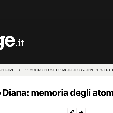
 NERA
METEO
TERREMOTI
INCENDI
MATURITÀ
GARLASCO
SCANNER
TRAFFICO E
 SUPERENALOTTO
Diana: memoria degli atom