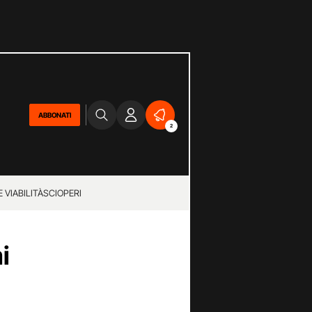
ABBONATI
2
 VIABILITÀ
SCIOPERI
i