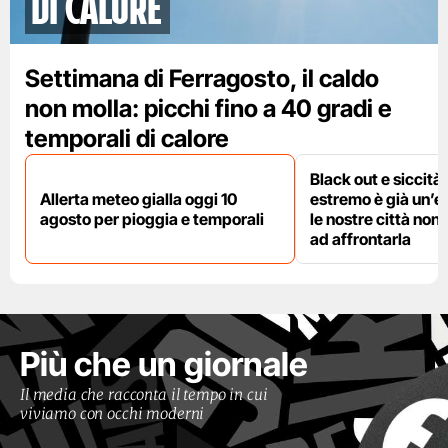
di calore
Settimana di Ferragosto, il caldo
non molla: picchi fino a 40 gradi e
temporali di calore
Black out e siccità:
Allerta meteo gialla oggi 10
estremo è già un’
agosto per pioggia e temporali
le nostre città non
ad affrontarla
Più che un giornale
Il media che racconta il tempo in cui
viviamo con occhi moderni