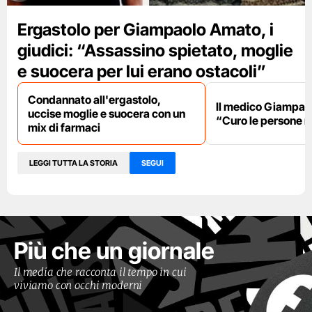
Ergastolo per Giampaolo Amato, i
giudici: “Assassino spietato, moglie
e suocera per lui erano ostacoli”
Condannato all'ergastolo,
Il medico Giampao
uccise moglie e suocera con un
“Curo le persone 
mix di farmaci
LEGGI TUTTA LA STORIA
SEGUI
Più che un giornale
Il media che racconta il tempo in cui
viviamo con occhi moderni