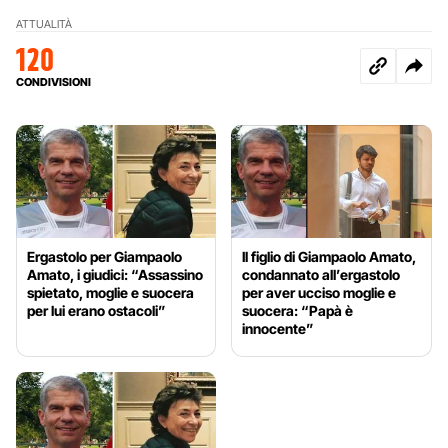
ATTUALITÀ
120
CONDIVISIONI
Ergastolo per Giampaolo
Il figlio di Giampaolo Amato,
Amato, i giudici: “Assassino
condannato all’ergastolo
spietato, moglie e suocera
per aver ucciso moglie e
per lui erano ostacoli”
suocera: “Papà è
innocente”