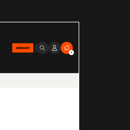
ABBONATI
2