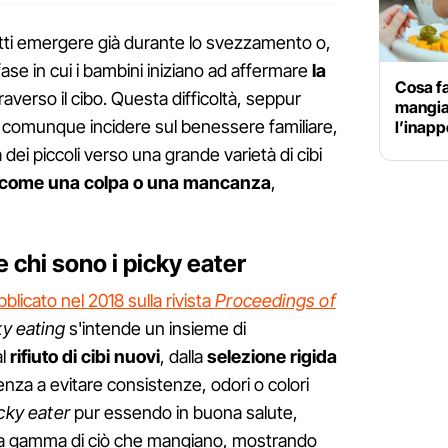
ti emergere già durante lo svezzamento o,
ase in cui i bambini iniziano ad affermare
la
Cosa f
averso il cibo. Questa difficoltà, seppur
mangia:
 comunque incidere sul benessere familiare,
l’inap
 dei piccoli verso una grande varietà di cibi
come una colpa o una mancanza
,
e chi sono i picky eater
blicato nel 2018 sulla rivista
Proceedings of
ky eating
s'intende un insieme di
al
rifiuto di cibi nuovi
, dalla
selezione rigida
enza a evitare consistenze, odori o colori
cky eater
pur essendo in buona salute,
la gamma di ciò che mangiano, mostrando