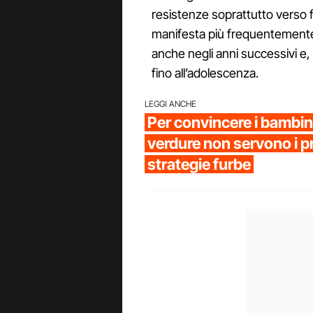
resistenze soprattutto verso f
manifesta più frequentemente
anche negli anni successivi e, 
fino all’adolescenza.
LEGGI ANCHE
Per convincere i bambin
verdure non servono i p
strategie furbe