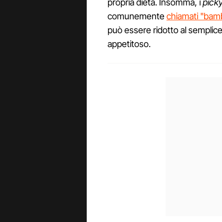
propria dieta. Insomma, i
picky
comunemente
chiamati "bamb
può essere ridotto al semplice
appetitoso.