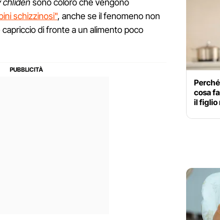
 chliden
sono coloro che vengono
ini schizzinosi"
, anche se il fenomeno non
 capriccio di fronte a un alimento poco
Perché
cosa f
il figl