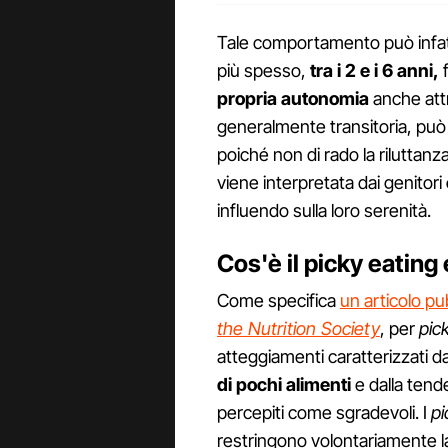
Tale comportamento può infat
più spesso,
tra i 2 e i 6 anni,
f
propria autonomia
anche attr
generalmente transitoria, può
poiché non di rado la riluttanza
viene interpretata dai genitori
influendo sulla loro serenità.
Cos'è il picky eating 
Come specifica
un articolo pub
the Nutrition Society
, per
pic
atteggiamenti caratterizzati d
di pochi alimenti
e dalla tend
percepiti come sgradevoli. I
pi
restringono volontariamente 