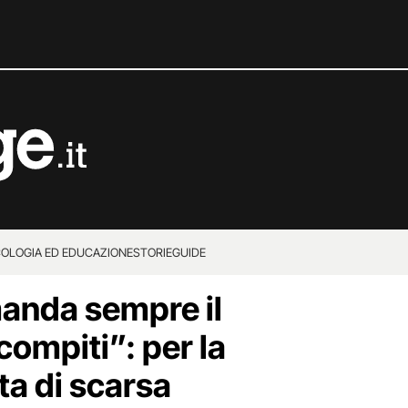
COLOGIA ED EDUCAZIONE
STORIE
GUIDE
manda sempre il
ompiti”: per la
tta di scarsa