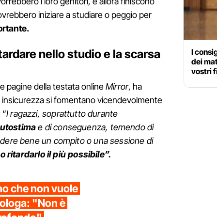
orrebbero i loro genitori, e allora finiscono
ovrebbero iniziare a studiare o peggio per
ortante.
 tardare nello studio e la scarsa
I consi
dei mat
vostri f
le pagine della testata online
Mirror
, ha
 e insicurezza si fomentano vicendevolmente
 “
I ragazzi, soprattutto durante
utostima
e di conseguenza, temendo di
udere bene un compito o una sessione di
 o ritardarlo il più possibile”.
o che non vuole
cologa: "Non è