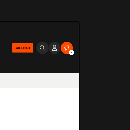
ABBONATI
2