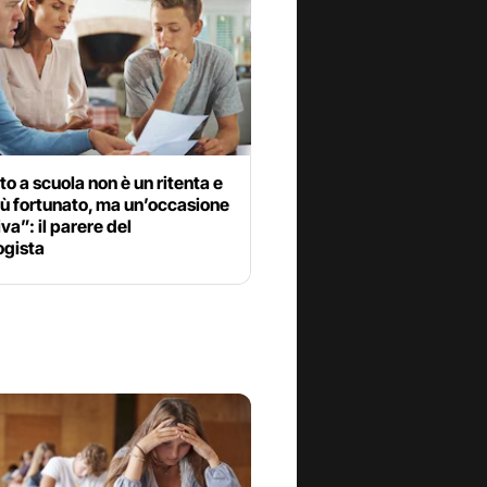
ito a scuola non è un ritenta e
iù fortunato, ma un’occasione
va”: il parere del
gista