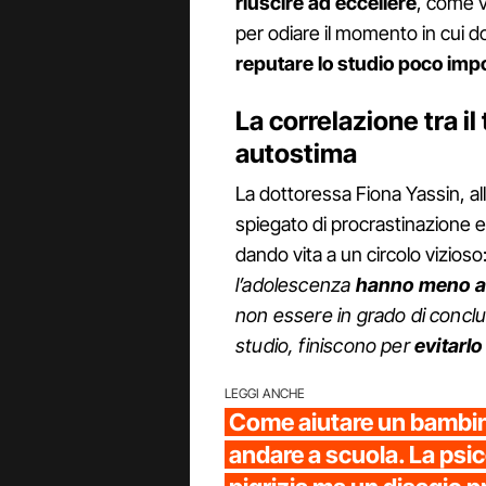
riuscire ad eccellere
, come v
per odiare il momento in cui d
reputare lo studio poco imp
La correlazione tra il
autostima
La dottoressa Fiona Yassin, al
spiegato di procrastinazione
dando vita a un circolo vizioso:
l’adolescenza
hanno meno a
non essere in grado di concl
studio, finiscono per
evitarlo
LEGGI ANCHE
Come aiutare un bambin
andare a scuola. La psi