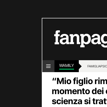
WAMILY
FAMIGLIA
PSI
“Mio figlio ri
momento dei c
scienza si tra