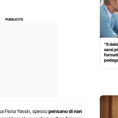
“Il deb
sarai p
formati
pedago
ssa Fiona Yassin, spesso
pensano di non