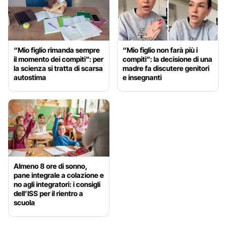
“Mio figlio rimanda sempre
“Mio figlio non farà più i
il momento dei compiti”: per
compiti”: la decisione di una
la scienza si tratta di scarsa
madre fa discutere genitori
autostima
e insegnanti
Almeno 8 ore di sonno,
pane integrale a colazione e
no agli integratori: i consigli
dell’ISS per il rientro a
scuola