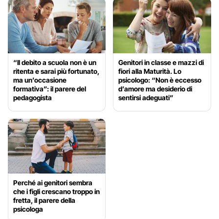
“Il debito a scuola non è un
Genitori in classe e mazzi di
ritenta e sarai più fortunato,
fiori alla Maturità. Lo
ma un’occasione
psicologo: “Non è eccesso
formativa”: il parere del
d’amore ma desiderio di
pedagogista
sentirsi adeguati”
Perché ai genitori sembra
che i figli crescano troppo in
fretta, il parere della
psicologa