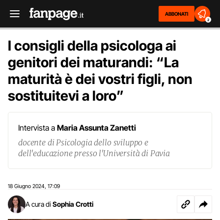
ABBONATI
2
I consigli della psicologa ai
genitori dei maturandi: “La
maturità è dei vostri figli, non
sostituitevi a loro”
Intervista a
Maria Assunta Zanetti
docente di Psicologia dello sviluppo e
dell'educazione presso l'Università di Pavia
18 Giugno 2024
17:09
,
A cura di
Sophia Crotti