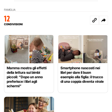
FAMIGLIA
12
CONDIVISIONI
Mamma mostra gli effetti
Smartphone nascosti nei
della lettura sui bimbi
libri per dare il buon
piccoli: “Dopo un anno
esempio alla figlia: il trucco
preferisce i libri agli
di una coppia diventa virale
schermi”