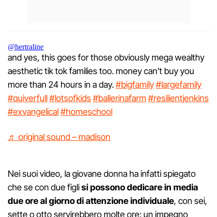
@hertraline
and yes, this goes for those obviously mega wealthy
aesthetic tik tok families too. money can’t buy you
more than 24 hours in a day.
#bigfamily
#largefamily
#quiverfull
#lotsofkids
#ballerinafarm
#resilientjenkins
#exvangelical
#homeschool
♬ original sound – madison
Nei suoi video, la giovane donna ha infatti spiegato
che se con due figli
si possono dedicare in media
due ore al giorno di attenzione individuale
, con sei,
sette o otto servirebbero molte ore: un impegno