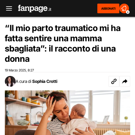
ABBONATI
2
“Il mio parto traumatico mi ha
fatta sentire una mamma
sbagliata”: il racconto di una
donna
19 Marzo 2025
8:27
,
A cura di
Sophia Crotti