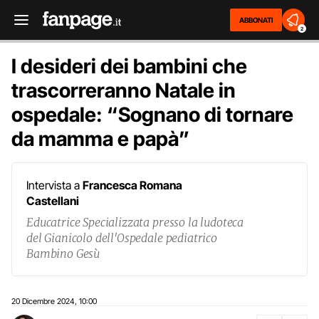
ABBONATI
2
I desideri dei bambini che
trascorreranno Natale in
ospedale: “Sognano di tornare
da mamma e papà”
Intervista a
Francesca Romana
Castellani
Educatrice Specializzata presso la ludoteca
del Gianicolo dell'Ospedale pediatrico
Bambino Gesù
20 Dicembre 2024
10:00
,