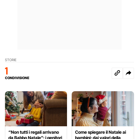
STORIE
1
CONDIVISIONE
“Non tutti i regali arrivano
Come spiegare il Natale ai
da Babbo Natale”: i genitori
bambini: dai valori della