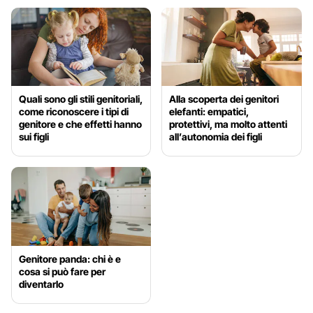
Quali sono gli stili genitoriali,
Alla scoperta dei genitori
come riconoscere i tipi di
elefanti: empatici,
genitore e che effetti hanno
protettivi, ma molto attenti
sui figli
all’autonomia dei figli
Genitore panda: chi è e
cosa si può fare per
diventarlo