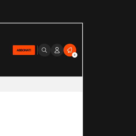
ABBONATI
2