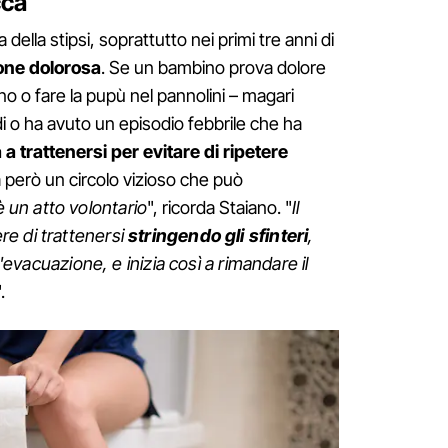
cca
della stipsi, soprattutto nei primi tre anni di
one dolorosa
. Se un bambino prova dolore
o o fare la pupù nel pannolini – magari
i o ha avuto un episodio febbrile che ha
a trattenersi per evitare di ripetere
 però un circolo vizioso che può
 un atto volontario
", ricorda Staiano. "
Il
e di trattenersi
stringendo gli sfinteri
,
l'evacuazione, e inizia così a rimandare il
.