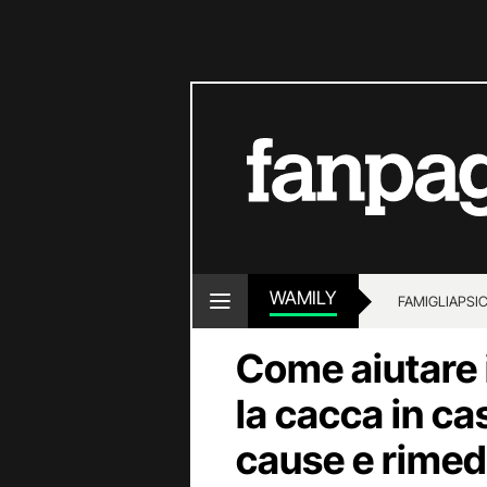
WAMILY
FAMIGLIA
PSI
Come aiutare 
la cacca in ca
cause e rimedi