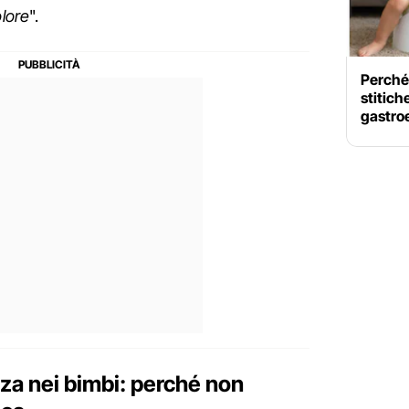
olore
".
Perché 
stitich
gastroe
zza nei bimbi: perché non