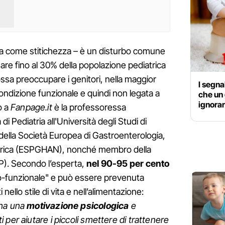
come stitichezza – è un disturbo comune
sare fino al 30% della popolazione pediatrica
ssa preoccupare i genitori, nella maggior
I segna
 condizione funzionale e quindi non legata a
che un
ignorar
o a
Fanpage.it
è la professoressa
a di Pediatria all'Università degli Studi di
 della Società Europea di Gastroenterologia,
atrica (ESPGHAN), nonché membro della
SIP). Secondo l’esperta,
nel 90-95 per cento
ico-funzionale" e può essere prevenuta
nello stile di vita e nell’alimentazione:
 ha una
motivazione psicologica
e
per aiutare i piccoli smettere di trattenere