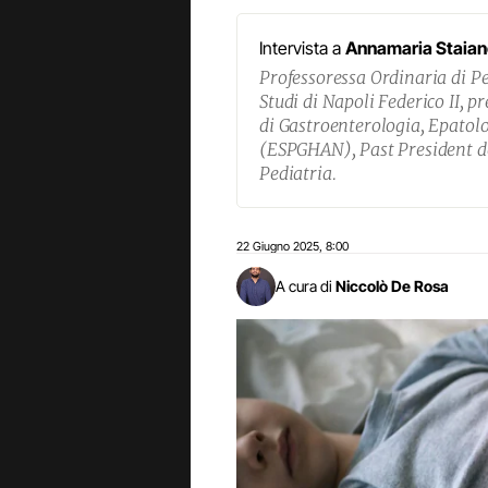
Intervista a
Annamaria Staian
Professoressa Ordinaria di Pe
Studi di Napoli Federico II, p
di Gastroenterologia, Epatolo
(ESPGHAN), Past President del
Pediatria.
22 Giugno 2025
8:00
,
A cura di
Niccolò De Rosa