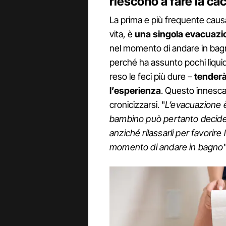
riescono a fare la ca
La prima e più frequente causa 
vita, è
una singola evacuazi
nel momento di andare in bagn
perché ha assunto pochi liquid
reso le feci più dure –
tenderà 
l’esperienza
. Questo innesca
cronicizzarsi. "
L’evacuazione è
bambino può pertanto decider
anziché rilassarli per favorire 
momento di andare in bagno
"