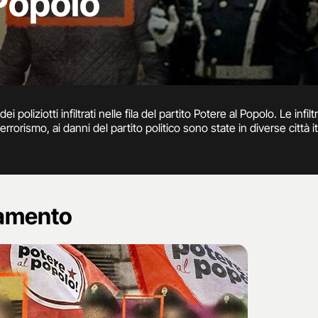
 Popolo
ei poliziotti infiltrati nelle fila del partito Potere al Popolo. Le infi
iterrorismo, ai danni del partito politico sono state in diverse città
l'operazione di infiltrazione e sulle risposte del governo Meloni.
namento