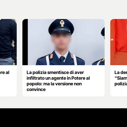
ere al
La polizia smentisce di aver
La den
infiltrato un agente in Potere al
“Siamo
popolo: ma la versione non
polizi
convince