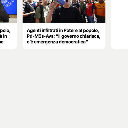
opolo,
Agenti infiltrati in Potere al popolo,
à in
Pd-M5s-Avs: “Il governo chiarisca,
se
c’è emergenza democratica”