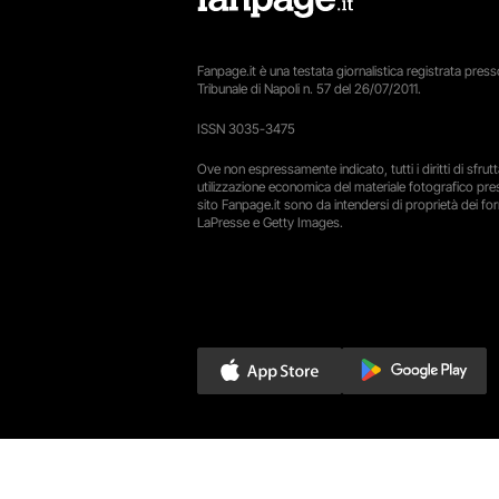
Fanpage.it è una testata giornalistica registrata presso
Tribunale di Napoli n. 57 del 26/07/2011.
ISSN 3035-3475
Ove non espressamente indicato, tutti i diritti di sfru
utilizzazione economica del materiale fotografico pre
sito Fanpage.it sono da intendersi di proprietà dei forn
LaPresse e Getty Images.