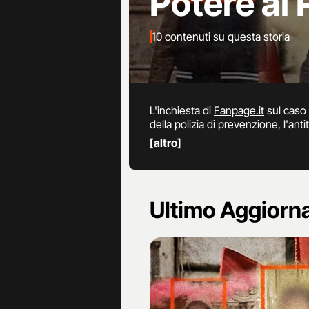
Potere al
10 contenuti su questa storia
L'inchiesta di
Fanpage.it
sul caso d
della polizia di prevenzione, l'ant
Napoli. Tutti gli aggiornamenti sul
[altro]
Ultimo Aggior