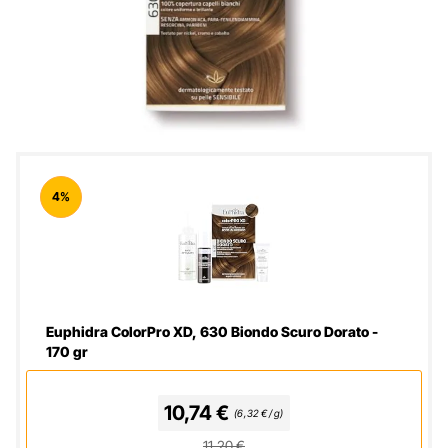
4%
Euphidra ColorPro XD, 630 Biondo Scuro Dorato -
170 gr
10,74 €
(6,32 € / g)
11,20 €