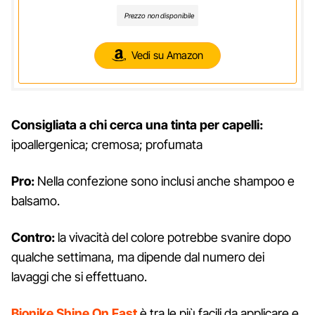
e Brillante in 10 Minuti, Copre i Capelli Bianchi
Prezzo non disponibile
Vedi su Amazon
Consigliata a chi cerca una tinta per capelli:
ipoallergenica; cremosa; profumata
Pro:
Nella confezione sono inclusi anche shampoo e
balsamo.
Contro:
la vivacità del colore potrebbe svanire dopo
qualche settimana, ma dipende dal numero dei
lavaggi che si effettuano.
Bionike Shine On Fast
è tra le più facili da applicare e