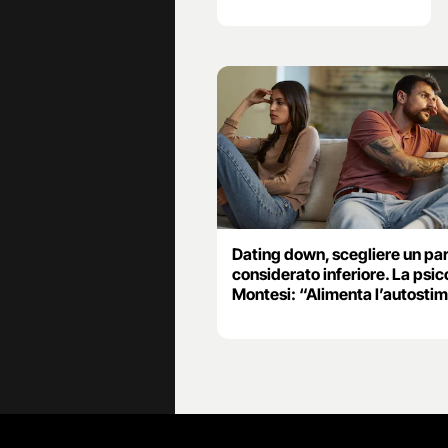
Dating down, scegliere un pa
considerato inferiore. La psi
Montesi: “Alimenta l’autosti