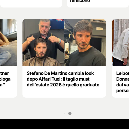
feriscono”
rtner
Stefano De Martino cambia look
Le bo
cologa
dopo Affari Tuoi: il taglio must
Donna
ma”
dell’estate 2026 è quello graduato
dal va
perso