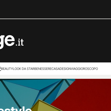
A
BEAUTY
LOOK DA STAR
BENESSERE
CASA
DESIGN
VIAGGI
OROSCOPO