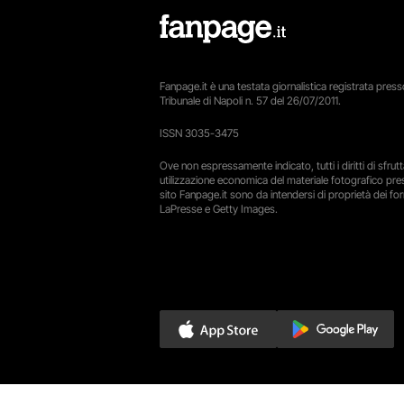
Fanpage.it è una testata giornalistica registrata presso
Tribunale di Napoli n. 57 del 26/07/2011.
ISSN 3035-3475
Ove non espressamente indicato, tutti i diritti di sfru
utilizzazione economica del materiale fotografico pre
sito Fanpage.it sono da intendersi di proprietà dei forn
LaPresse e Getty Images.