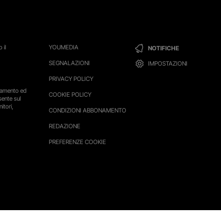
 il
YOUMEDIA
NOTIFICHE
SEGNALAZIONI
IMPOSTAZIONI
PRIVACY POLICY
ttamento ed
COOKIE POLICY
sente sul
itori,
CONDIZIONI ABBONAMENTO
REDAZIONE
PREFERENZE COOKIE