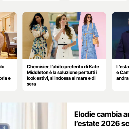
olo
Chemisier, l’abito preferito di Kate
L’est
Middleton è la soluzione per tutti i
e Cami
ria e
look estivi, si indossa al mare e di
andran
sera
Elodie cambia a
l’estate 2026 sce