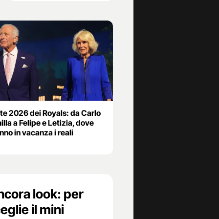
ate 2026 dei Royals: da Carlo
lla a Felipe e Letizia, dove
no in vacanza i reali
ncora look: per
glie il mini