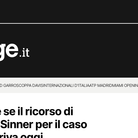
D GARROS
COPPA DAVIS
INTERNAZIONALI D’ITALIA
ATP MADRID
MIAMI OPEN
I
e il ricorso di
inner per il caso
riva oggi