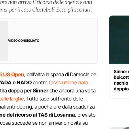
re non arriva il ricorso delle agenzie anti-
er per il caso Clostebol? Ecco gli scenari.
VIDEO CONSIGLIATO
Sinner 
li
US Open
, dall'altra la spada di Damocle del
boicott
ADA e NADO
contro l'
assoluzione dalla
rischio
doppio
rtita doppia per
Sinner
che ancora una volta
palle larghe
. Tutto tace sul fronte delle
nali anti-doping, a poche ore dalla scadenza
e del ricorso al TAS di Losanna
, previsto
a cosa succede se non arrivano novità su