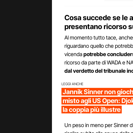
Cosa succede se le 
presentano ricorso s
Al momento tutto tace, anche
riguardano quello che potrebbe
vicenda
potrebbe concluders
ricorso da parte di WADA e N
dal verdetto del tribunale i
LEGGI ANCHE
Jannik Sinner non gioch
misto agli US Open: Djo
la coppia più illustre
Un peso in meno per Sinner d