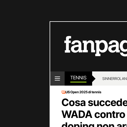
TENNIS
SINNER
ROLAN
US Open 2025 di tennis
Cosa succede s
WADA contro S
doping non ar