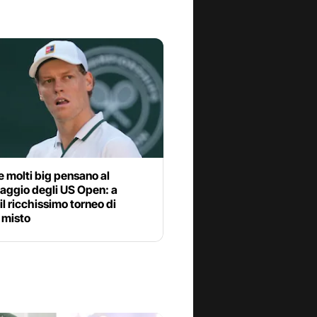
e molti big pensano al
aggio degli US Open: a
 il ricchissimo torneo di
 misto