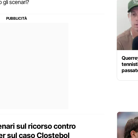
 gli scenari?
Querrey
tennist
passato
nari sul ricorso contro
er sul caso Clostebol