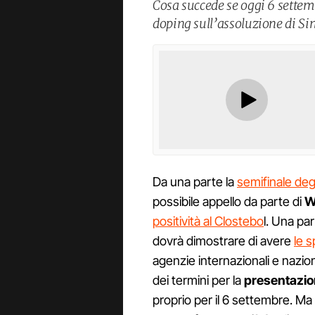
Cosa succede se oggi 6 settemb
doping sull’assoluzione di Sinn
Da una parte la
semifinale deg
possibile appello da parte di
W
positività al Clostebo
l. Una pa
dovrà dimostrare di avere
le s
agenzie internazionali e nazio
dei termini per la
presentazion
proprio per il 6 settembre. M