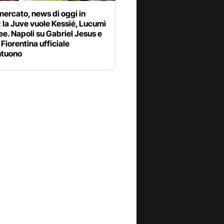
ercato, news di oggi in
: la Juve vuole Kessié, Lucumì
ee. Napoli su Gabriel Jesus e
Fiorentina ufficiale
tuono