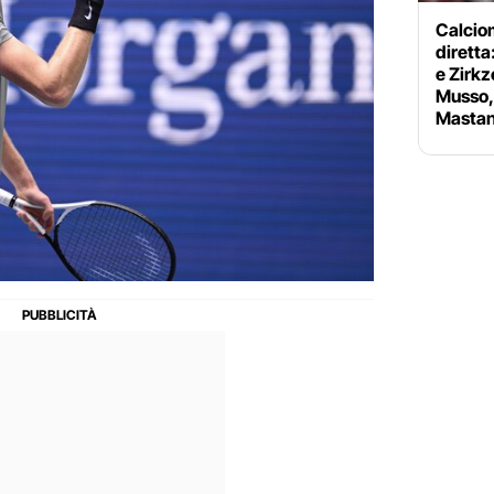
Calciom
diretta
e Zirkz
Musso, 
Mastan