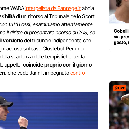
i come WADA
interpellata da Fanpage.it
abbia
sibilità di un ricorso al Tribunale dello Sport
on tutti i casi, esaminiamo attentamente
Cobolli
o il diritto di presentare ricorso al CAS, se
sia pre
l verdetto
del tribunale indipendente che
gesto, 
ni accusa sul caso Clostebol. Per uno
 della scadenza delle tempistiche per la
le appello,
coincide proprio con il giorno
pen
, che vede Jannik impegnato
contro
LIVE