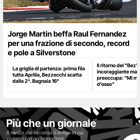
Jorge Martin beffa Raul Fernandez
per una frazione di secondo, record
e pole a Silverstone
Il ritorno del "Bez"
La griglia di partenza: prima fila
incoraggiante ma il
tutta Aprilia, Bezzecchi scatta
preoccupa: "Mi m
dalla 2ª. Bagnaia 16°
d’osso"
Più che un giornale
Il media che racconta il tempo in cui
viviamo con occhi moderni