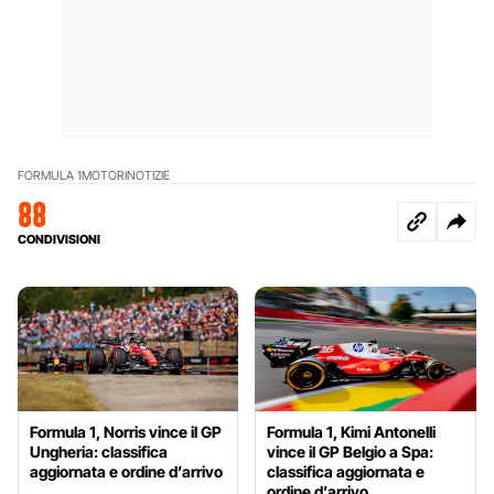
FORMULA 1
MOTORI
NOTIZIE
88
CONDIVISIONI
Formula 1, Norris vince il GP
Formula 1, Kimi Antonelli
Ungheria: classifica
vince il GP Belgio a Spa:
aggiornata e ordine d’arrivo
classifica aggiornata e
ordine d’arrivo