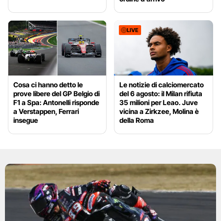
LIVE
Cosa ci hanno detto le
Le notizie di calciomercato
prove libere del GP Belgio di
del 6 agosto: il Milan rifiuta
F1 a Spa: Antonelli risponde
35 milioni per Leao. Juve
a Verstappen, Ferrari
vicina a Zirkzee, Molina è
insegue
della Roma