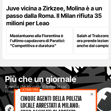
Juve vicina a Zirkzee, Molina è a un
passo dalla Roma. Il Milan rifiuta 35
milioni per Leao
Mastantuono alla Fiorentina è
Salah al Trabzonspo
l'ultimo capolavoro di Paratici:
ora prende lezioni
"Competitiva e duratura"
anche dal campion
Più che un giornale
Il media che racconta il tempo in cui
viviamo con occhi moderni
Cinque agenti della polizia
locale arrestati a Milano: