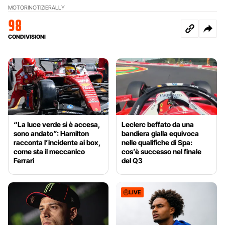
MOTORI
NOTIZIE
RALLY
98
CONDIVISIONI
“La luce verde si è accesa,
Leclerc beffato da una
sono andato”: Hamilton
bandiera gialla equivoca
racconta l’incidente ai box,
nelle qualifiche di Spa:
come sta il meccanico
cos’è successo nel finale
Ferrari
del Q3
LIVE