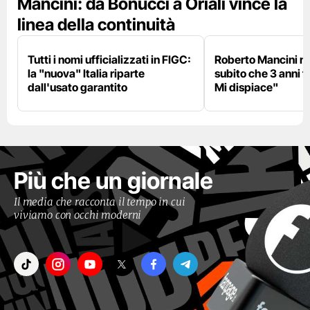
Mancini: da Bonucci a Oriali vince la
linea della continuità
Tutti i nomi ufficializzati in FIGC:
Roberto Mancini ne
la "nuova" Italia riparte
subito che 3 anni f
dall'usato garantito
Mi dispiace"
Più che un giornale
Il media che racconta il tempo in cui
viviamo con occhi moderni