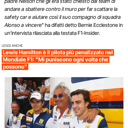
padre Nelson che gli era stato chiesto dal team di
andare a sbattere contro il muro per far scattare la
safety car e aiutare così il suo compagno di squadra
Alonso a vincere
" ha difatti detto Bernie Ecclestone in
un'intervista rilasciata alla testata F1-Insider.
LEGGI ANCHE
Lewis Hamilton è il pilota più penalizzato nel
Mondiale F1: "Mi puniscono ogni volta che
possono"