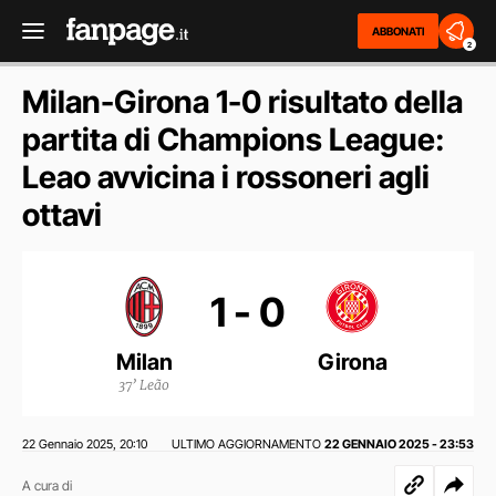
ABBONATI
2
Milan-Girona 1-0 risultato della
partita di Champions League:
Leao avvicina i rossoneri agli
ottavi
1 - 0
Milan
Girona
37’ Leão
22 Gennaio 2025
20:10
ULTIMO AGGIORNAMENTO
22 GENNAIO 2025 - 23:53
,
A cura di