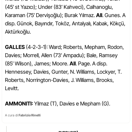
(45′ st Yazıcı); Under (83′ Kahveci), Calhanoglu,
Karaman (75′ Dervişoğlu); Burak Yılmaz.
All
. Gunes. A
disp. Günok, Bayındır, Toköz, Antalyalı, Kabak, Kökçü,
Aktürkoğlu.
GALLES
(4-2-3-1): Ward; Roberts, Mepham, Rodon,
Davies; Morrell, Allen (73′ Ampadu); Bale, Ramsey
(85′ Wilson), James; Moore.
All
. Page. A disp.
Hennessey, Davies, Gunter, N. Williams, Lockyer, T.
Roberts, Norrington-Davies, J. Williams, Brooks,
Levitt.
AMMONITI:
Yilmaz (T), Davies e Mepham (G).
A cura di
Fabrizio Rinelli