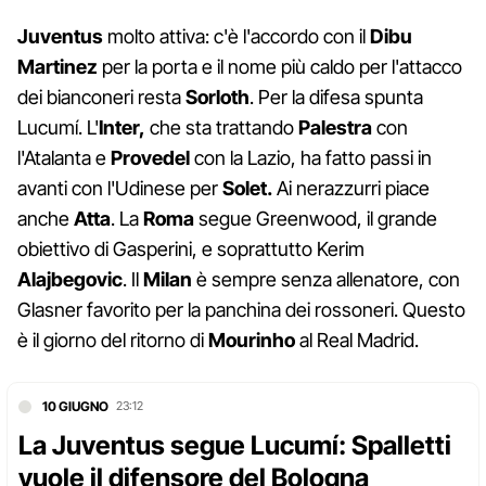
Juventus
molto attiva: c'è l'accordo con il
Dibu
Martinez
per la porta e il nome più caldo per l'attacco
dei bianconeri resta
Sorloth
. Per la difesa spunta
Lucumí. L'
Inter,
che sta trattando
Palestra
con
l'Atalanta e
Provedel
con la Lazio, ha fatto passi in
avanti con l'Udinese per
Solet.
Ai nerazzurri piace
anche
Atta
. La
Roma
segue Greenwood, il grande
obiettivo di Gasperini, e soprattutto Kerim
Alajbegovic
. Il
Milan
è sempre senza allenatore, con
Glasner favorito per la panchina dei rossoneri. Questo
è il giorno del ritorno di
Mourinho
al Real Madrid.
10 GIUGNO
23:12
La Juventus segue Lucumí: Spalletti
vuole il difensore del Bologna